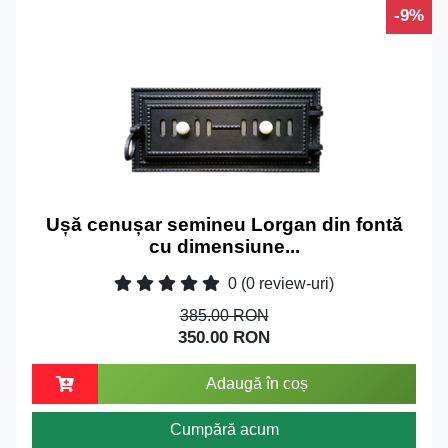
-9%
Ușă cenușar semineu Lorgan din fontă
cu dimensiune...
0
(0 review-uri)
385.00 RON
350.00 RON
Adaugă în coș
Cumpără acum