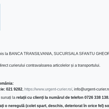
eschis la BANCA TRANSILVANIA, SUCURSALA SFANTU GHEORG
direct curierului contravaloarea articolelor și a transportului.
România:
cie: 021 9282
,
https://www.urgent-curier.ro/
, info@urgent-curier.r
 sunați la
relații cu clienți la numărul de telefon 0726 338 138
i o neregulă (colet spart, deschis, deteriorat în orice fel) so