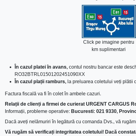
Click pe imagine pentru
km suplimentari
În cazul platei în avans,
contul nostru bancar este d
RO32BTRL01501202451090XX
În cazul plații ramburs,
la preluarea coletului veți plătii 
Factura fiscală va fi în colet în ambele cazuri.
Relații de clienți a firmei de curierat URGENT CARGUS 
Informații, probleme operative:
Bucuresti: 021 9330, Provin
Dacă aveți nelămuriri în legătură cu comanda Dvs., vă rugăm
Vă rugăm să verificați integritatea coletului! Dacă constataț