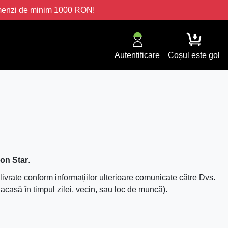
omenzi de minim 1000 RON!
Autentificare
Coșul este gol
on Star
.
livrate conform informațiilor ulterioare comunicate către Dvs.
 acasă în timpul zilei, vecin, sau loc de muncă).