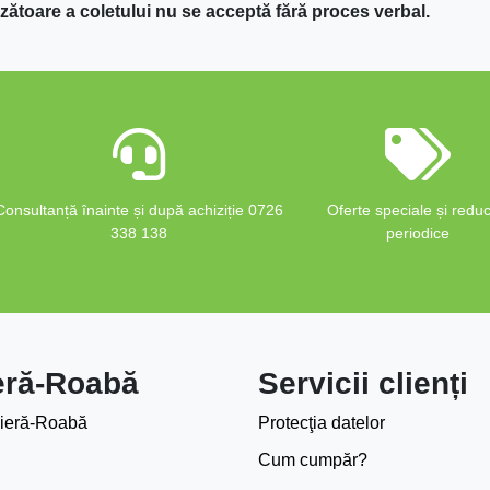
zătoare a coletului nu se acceptă fără proces verbal.
Consultanță înainte și după achiziție 0726
Oferte speciale și reduc
338 138
periodice
eră-Roabă
Servicii clienți
ieră-Roabă
Protecţia datelor
Cum cumpăr?