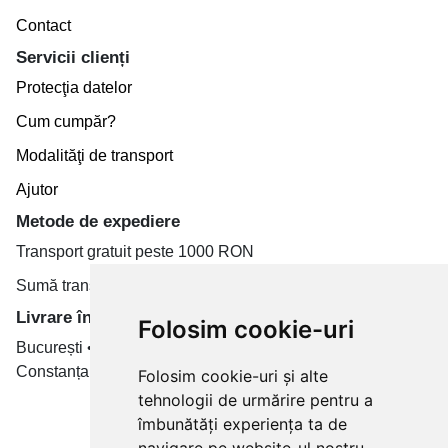
Contact
Servicii clienți
Protecţia datelor
Cum cumpăr?
Modalităţi de transport
Ajutor
Metode de expediere
Transport gratuit peste 1000 RON
Sumă transport de la 19.99 RON
Livrare în toate țară
Folosim cookie-uri
București • Cluj-Napoca • Brașov • Timișoara • Iași •
Constanța • Craiova
Folosim cookie-uri și alte
tehnologii de urmărire pentru a
Plăți cu card bancar prin
îmbunătăți experiența ta de