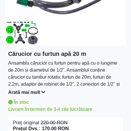
Cărucior cu furtun apă 20 m
Ansamblu cărucior cu furtun pentru apă cu o lungime
de 20m și diametrul de 1/2". Ansamblul conține
cărucior cu tambur rotativ, furtun de 20m, furtun de
2.2m, adaptor de robinet de 1/2", 2 conectori de 1/2" și
o duză pentru stropit, reglabilă.
Arată mai mult
În stoc
Livrare în termen de 3-4 zile lucrătoare
Preţ original
220.00
RON
Preţul Dvs.:
170.00
RON