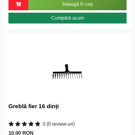
Adaugă în coș
Cumpără acum
Greblă fier 16 dinți
0
(0 review-uri)
10.00 RON