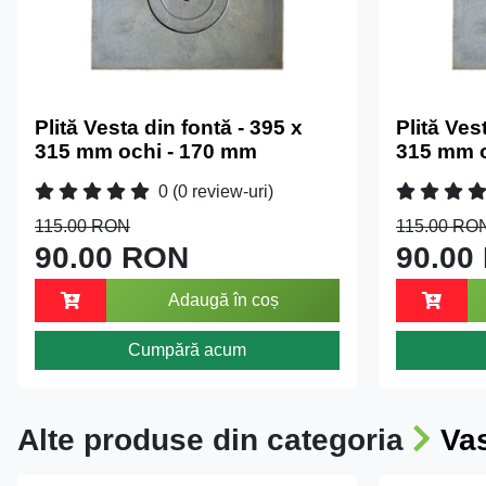
Plită Vesta din fontă - 395 x
Plită Ves
315 mm ochi - 170 mm
315 mm o
0
(0 review-uri)
115.00 RON
115.00 RO
90.00 RON
90.00
Adaugă în coș
Cumpără acum
Alte produse din categoria
Vas