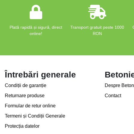
Plată rapidă și sigură, direct
Transport gratuit peste 1000
online!
RON
Întrebări generale
Betoni
Condiții de garanție
Despre Beton
Returnare produse
Contact
Formular de retur online
Termeni și Condiții Generale
Protecția datelor