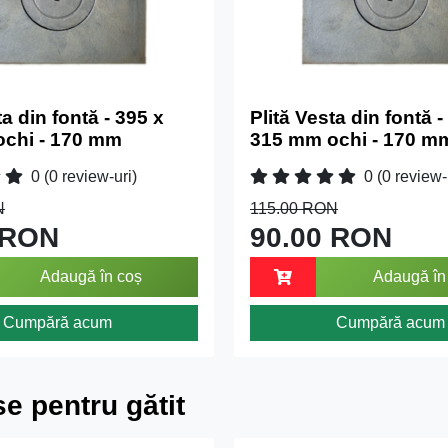
ta din fontă - 395 x
Plită Vesta din fontă -
chi - 170 mm
315 mm ochi - 170 m
0
(0 review-uri)
0
(0 review-
N
115.00 RON
 RON
90.00 RON
Adaugă în coș
Adaugă în
Cumpără acum
Cumpără acum
e pentru gătit