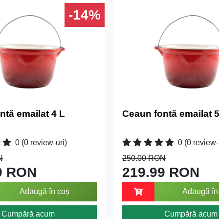
-14%
ntă emailat 4 L
Ceaun fontă emailat 5
0
(0 review-uri)
0
(0 review-
N
250.00 RON
9 RON
219.99 RON
Adaugă în coș
Adaugă în
Cumpără acum
Cumpără acum