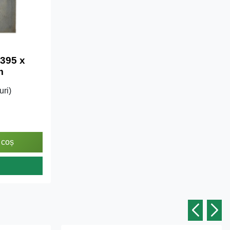
 395 x
m
uri)
 coș