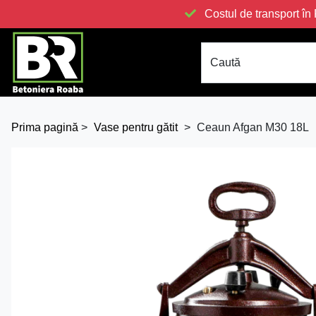
Costul de transport 
Caută
Prima pagină
>
Vase pentru gătit
>
Ceaun Afgan M30 18L