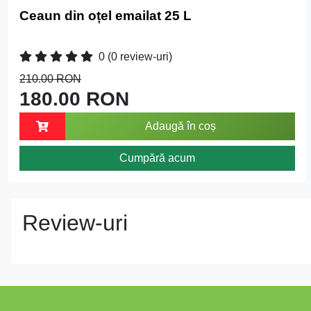
Ceaun din oțel emailat 25 L
0
(0 review-uri)
210.00 RON
180.00 RON
Adaugă în coș
Cumpără acum
Review-uri