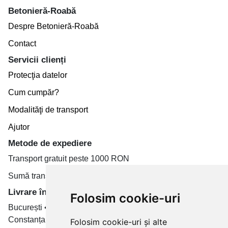
Betonieră-Roabă
Despre Betonieră-Roabă
Contact
Servicii clienți
Protecţia datelor
Cum cumpăr?
Modalităţi de transport
Ajutor
Metode de expediere
Transport gratuit peste 1000 RON
Sumă transport de la 19.99 RON
Livrare în toate țară
Folosim cookie-uri
București • Cluj-Napoca • Brașov • Timișoara • Iași •
Constanța • Craiova
Folosim cookie-uri și alte