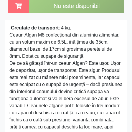
Nu este disponibil
Greutate de transport
: 4 kg.
Ceaun Afgan M8 confecționat din aluminiu alimentar,
cu un volum maxim de 6.5L, înălțimea de 35cm,
diametrul bazei de 17cm și grosimea peretelui de
8mm. Dotat cu supape de siguranță.
De ce să gătești într-un ceaun Afgan? Este ușor. Ușor
de depozitat, ușor de transportat. Este sigur. Produsul
este realizat cu mânere mici proeminente, iar capacul
este echipat cu o supapă de urgență – dacă presiunea
din interiorul ceaunului devine critică supapa va
funcționa automat și va elibera excesul de abur. Este
variabil. Ceaunele afgane pot fi folosite în trei moduri:
cu capacul deschis ca o cratiță, ca ceaun; cu capacul
închis ca o oală sub presiune; varianta combinata:
prăjiți carnea cu capacul deschis la foc mare, apoi