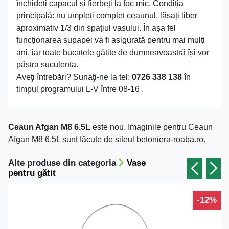
închideți capacul si fierbeți la foc mic. Condiția
principală: nu umpleți complet ceaunul, lăsați liber
aproximativ 1/3 din spațiul vasului. În așa fel
funcționarea supapei va fi asigurată pentru mai mulți
ani, iar toate bucatele gătite de dumneavoastră își vor
păstra suculența.
Aveţi întrebări? Sunaţi-ne la tel:
0726 338 138
în
timpul programului L-V între 08-16 .
Ceaun Afgan M8 6.5L
este nou. Imaginile pentru Ceaun
Afgan M8 6.5L sunt făcute de siteul betoniera-roaba.ro.
Alte produse din categoria
Vase
pentru gătit
-12%