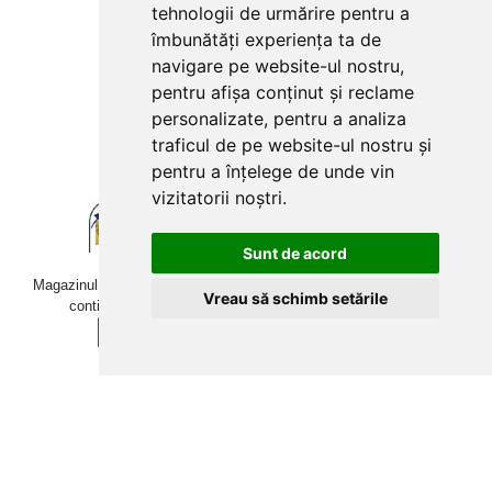
tehnologii de urmărire pentru a
Plăți cu card bancar prin
îmbunătăți experiența ta de
navigare pe website-ul nostru,
pentru afișa conținut și reclame
personalizate, pentru a analiza
traficul de pe website-ul nostru și
pentru a înțelege de unde vin
vizitatorii noștri.
Sunt de acord
Magazinul online betoniera-roaba.ro folosește cookies. Navigând în
Vreau să schimb setările
continuare, îți exprimi acordul pentru folosirea acestora.
Sunt de acord
Află mai multe detalii aici.
Copyright © 2009-2026 betoniera-roaba.ro. Toate drepturile
rezervate Toate prețurile includ TVA!