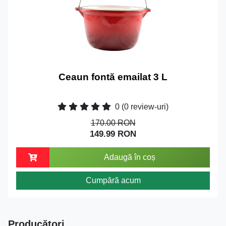
Ceaun fontă emailat 3 L
0
(0 review-uri)
170.00 RON
149.99 RON
Adaugă în coș
Cumpără acum
Producători