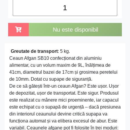
Nu este disponibil
Greutate de transport
: 5 kg.
Ceaun Afgan SB10 confecționat din aluminiu
alimentar, cu un volum maxim de 9L, înălțimea de
41cm, diametrul bazei de 17cm și grosimea peretelui
de 10mm. Dotat cu supape de siguranță.
De ce să gătești într-un ceaun Afgan? Este ușor. Ușor
de depozitat, ușor de transportat. Este sigur. Produsul
este realizat cu mânere mici proeminente, iar capacul
este echipat cu o supapă de urgență – dacă presiunea
din interiorul ceaunului devine critică supapa va
funcționa automat și va elibera excesul de abur. Este
variabil. Ceaunele afgane pot fi folosite în trei moduri: