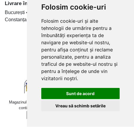
Livrare în toate țară
Folosim cookie-uri
București • Cluj-Napoca • Brașov • Timișoara • Iași •
Constanța • Craiova
Folosim cookie-uri și alte
tehnologii de urmărire pentru a
Plăți cu card bancar prin
îmbunătăți experiența ta de
navigare pe website-ul nostru,
pentru afișa conținut și reclame
personalizate, pentru a analiza
traficul de pe website-ul nostru și
pentru a înțelege de unde vin
vizitatorii noștri.
Sunt de acord
Magazinul online betoniera-roaba.ro folosește cookies. Navigând în
Vreau să schimb setările
continuare, îți exprimi acordul pentru folosirea acestora.
Sunt de acord
Află mai multe detalii aici.