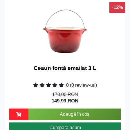
-12%
Ceaun fontă emailat 3 L
0
(0 review-uri)
170.00 RON
149.99 RON
Adaugă în coș
Cumpără acum