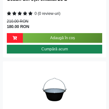
0
(0 review-uri)
210.00 RON
180.00 RON
Adaugă în coș
Cumpără acum