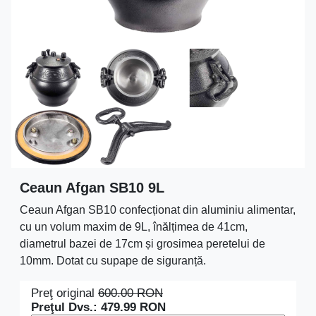
Ceaun Afgan SB10 9L
Ceaun Afgan SB10 confecționat din aluminiu alimentar,
cu un volum maxim de 9L, înălțimea de 41cm,
diametrul bazei de 17cm și grosimea peretelui de
10mm. Dotat cu supape de siguranță.
Preţ original
600.00
RON
Preţul Dvs.:
479.99
RON