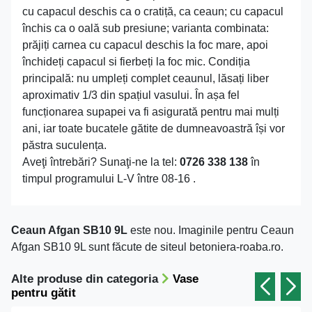
cu capacul deschis ca o cratiță, ca ceaun; cu capacul
închis ca o oală sub presiune; varianta combinata:
prăjiți carnea cu capacul deschis la foc mare, apoi
închideți capacul si fierbeți la foc mic. Condiția
principală: nu umpleți complet ceaunul, lăsați liber
aproximativ 1/3 din spațiul vasului. În așa fel
funcționarea supapei va fi asigurată pentru mai mulți
ani, iar toate bucatele gătite de dumneavoastră își vor
păstra suculența.
Aveţi întrebări? Sunaţi-ne la tel:
0726 338 138
în
timpul programului L-V între 08-16 .
Ceaun Afgan SB10 9L
este nou. Imaginile pentru Ceaun
Afgan SB10 9L sunt făcute de siteul betoniera-roaba.ro.
Alte produse din categoria
Vase
pentru gătit