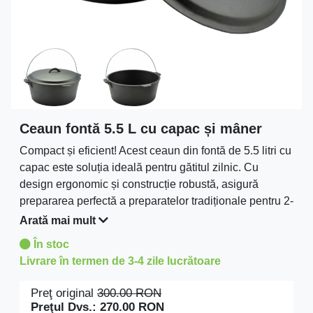
Ceaun fontă 5.5 L cu capac și mâner
Compact și eficient! Acest ceaun din fontă de 5.5 litri cu
capac este soluția ideală pentru gătitul zilnic. Cu
design ergonomic și construcție robustă, asigură
prepararea perfectă a preparatelor tradiționale pentru 2-
4 persoane.
Arată mai mult
În stoc
Livrare în termen de 3-4 zile lucrătoare
Preţ original
300.00
RON
Preţul Dvs.:
270.00
RON