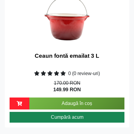
Ceaun fontă emailat 3 L
0
(0 review-uri)
170.00 RON
149.99 RON
Adaugă în coș
Cumpără acum