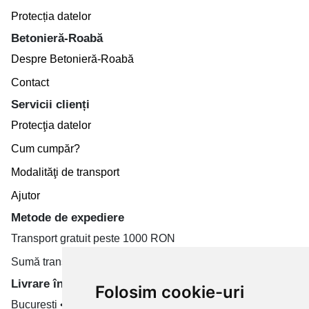
Protecția datelor
Betonieră-Roabă
Despre Betonieră-Roabă
Contact
Servicii clienți
Protecţia datelor
Cum cumpăr?
Modalităţi de transport
Ajutor
Metode de expediere
Transport gratuit peste 1000 RON
Sumă transport de la 19.99 RON
Livrare în toate țară
Folosim cookie-uri
București • Cluj-Napoca • Brașov • Timișoara • Iași •