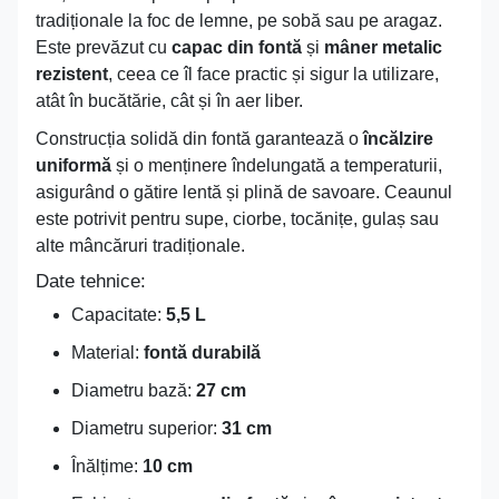
tradiționale la foc de lemne, pe sobă sau pe aragaz.
Este prevăzut cu
capac din fontă
și
mâner metalic
rezistent
, ceea ce îl face practic și sigur la utilizare,
atât în bucătărie, cât și în aer liber.
Construcția solidă din fontă garantează o
încălzire
uniformă
și o menținere îndelungată a temperaturii,
asigurând o gătire lentă și plină de savoare. Ceaunul
este potrivit pentru supe, ciorbe, tocănițe, gulaș sau
alte mâncăruri tradiționale.
Date tehnice:
Capacitate:
5,5 L
Material:
fontă durabilă
Diametru bază:
27 cm
Diametru superior:
31 cm
Înălțime:
10 cm