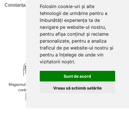
Constanța • Craiova
Folosim cookie-uri și alte
tehnologii de urmărire pentru a
Plăți cu card bancar prin
îmbunătăți experiența ta de
navigare pe website-ul nostru,
pentru afișa conținut și reclame
personalizate, pentru a analiza
traficul de pe website-ul nostru și
pentru a înțelege de unde vin
vizitatorii noștri.
Sunt de acord
Magazinul online betoniera-roaba.ro folosește cookies. Navigând în
Vreau să schimb setările
continuare, îți exprimi acordul pentru folosirea acestora.
Sunt de acord
Află mai multe detalii aici.
Copyright © 2009-2026 betoniera-roaba.ro. Toate drepturile