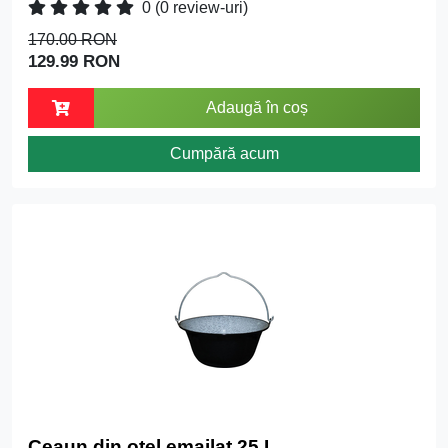
0
(0 review-uri)
170.00 RON
129.99 RON
Adaugă în coș
Cumpără acum
Ceaun din oțel emailat 25 L