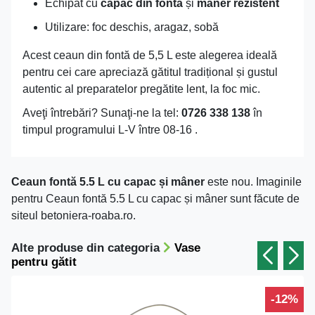
Echipat cu
capac din fontă
și
mâner rezistent
Utilizare: foc deschis, aragaz, sobă
Acest ceaun din fontă de 5,5 L este alegerea ideală
pentru cei care apreciază gătitul tradițional și gustul
autentic al preparatelor pregătite lent, la foc mic.
Aveţi întrebări? Sunaţi-ne la tel:
0726 338 138
în
timpul programului L-V între 08-16 .
Ceaun fontă 5.5 L cu capac și mâner
este nou. Imaginile
pentru Ceaun fontă 5.5 L cu capac și mâner sunt făcute de
siteul betoniera-roaba.ro.
Alte produse din categoria
Vase
pentru gătit
-12%