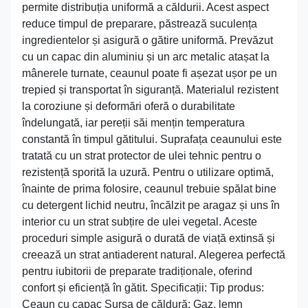
permite distribuția uniformă a căldurii. Acest aspect
reduce timpul de preparare, păstrează suculența
ingredientelor și asigură o gătire uniformă. Prevăzut
cu un capac din aluminiu și un arc metalic atașat la
mânerele turnate, ceaunul poate fi așezat ușor pe un
trepied și transportat în siguranță. Materialul rezistent
la coroziune și deformări oferă o durabilitate
îndelungată, iar pereții săi mențin temperatura
constantă în timpul gătitului. Suprafața ceaunului este
tratată cu un strat protector de ulei tehnic pentru o
rezistență sporită la uzură. Pentru o utilizare optimă,
înainte de prima folosire, ceaunul trebuie spălat bine
cu detergent lichid neutru, încălzit pe aragaz și uns în
interior cu un strat subțire de ulei vegetal. Aceste
proceduri simple asigură o durată de viață extinsă și
creează un strat antiaderent natural. Alegerea perfectă
pentru iubitorii de preparate tradiționale, oferind
confort și eficiență în gătit. Specificații: Tip produs:
Ceaun cu capac Sursa de căldură: Gaz, lemn