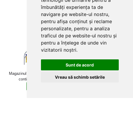
tehnologii de urmărire pentru a
Plăți cu card bancar prin
îmbunătăți experiența ta de
navigare pe website-ul nostru,
pentru afișa conținut și reclame
personalizate, pentru a analiza
traficul de pe website-ul nostru și
pentru a înțelege de unde vin
vizitatorii noștri.
Sunt de acord
Magazinul online betoniera-roaba.ro folosește cookies. Navigând în
Vreau să schimb setările
continuare, îți exprimi acordul pentru folosirea acestora.
Sunt de acord
Află mai multe detalii aici.
Copyright © 2009-2026 betoniera-roaba.ro. Toate drepturile
rezervate Toate prețurile includ TVA!
Web Development:
Techraze