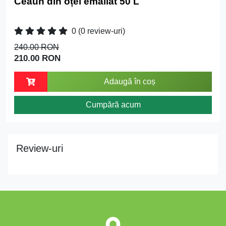
Ceaun din oțel emailat 50 L
0
(0 review-uri)
240.00 RON
210.00 RON
Adaugă în coș
Cumpără acum
Review-uri