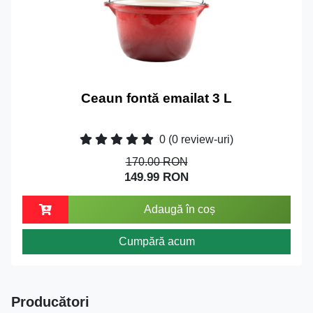
Ceaun fontă emailat 3 L
0
(0 review-uri)
170.00 RON
149.99 RON
Adaugă în coș
Cumpără acum
Producători