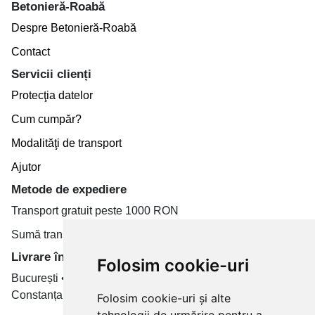
Betonieră-Roabă
Despre Betonieră-Roabă
Contact
Servicii clienți
Protecţia datelor
Cum cumpăr?
Modalităţi de transport
Ajutor
Metode de expediere
Transport gratuit peste 1000 RON
Sumă transport de la 19.99 RON
Livrare în toate țară
Folosim cookie-uri
București • Cluj-Napoca • Brașov • Timișoara • Iași •
Constanța • Craiova
Folosim cookie-uri și alte