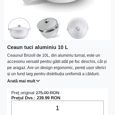
Ceaun tuci aluminiu 10 L
Ceaunul Brizoll de 10L, din aluminiu turnat, este un
accesoriu versatil pentru gătit atât pe foc deschis, cât și
pe aragaz. Are un design ergonomic, pereți ușor sferici
și un fund larg pentru distribuția uniformă a căldurii.
Include un capac și un mâner metalic pentru transport
Arată mai mult
facil. Materialul rezistent la coroziune și temperaturi
ridicate asigură durabilitate, iar întreținerea este simplă.
Preţ original
275.00
RON
Preţul Dvs.:
239.99
RON