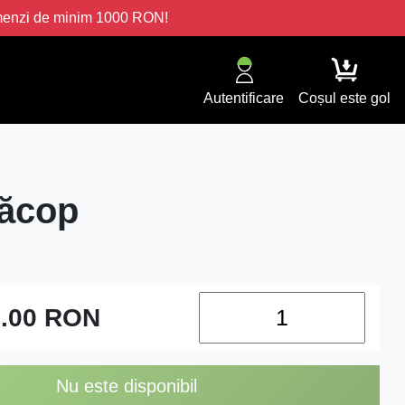
omenzi de minim 1000 RON!
Autentificare
Coșul este gol
năcop
.00
RON
Nu este disponibil