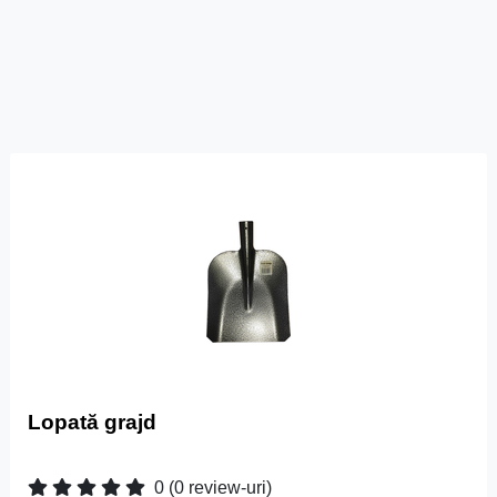
Lopată grajd
0
(0 review-uri)