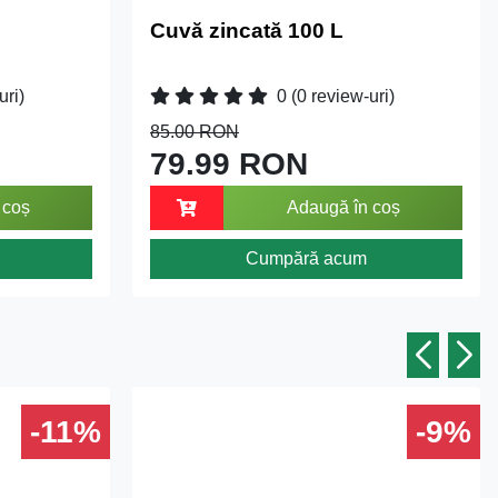
Cuvă zincată 100 L
uri)
0
(0 review-uri)
85.00 RON
79.99 RON
 coș
Adaugă în coș
Cumpără acum
-11%
-9%