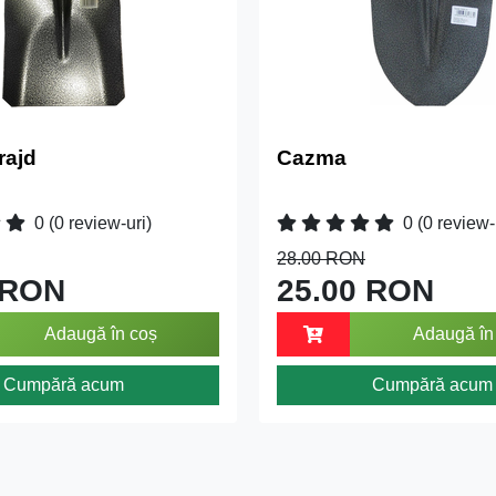
rajd
Cazma
0
(0 review-uri)
0
(0 review-
28.00 RON
 RON
25.00 RON
Adaugă în coș
Adaugă în
Cumpără acum
Cumpără acum