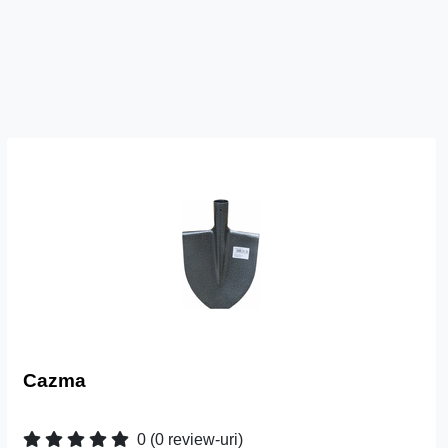
Cazma
0
(0 review-uri)