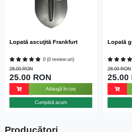
Lopată ascuţită Frankfurt
Lopată g
0
(0 review-uri)
28.00 RON
28.00 RON
25.00 RON
25.00
Adaugă în coș
Cumpără acum
Producători