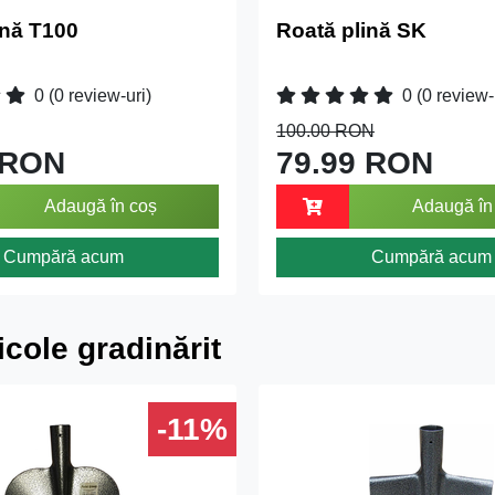
ină T100
Roată plină SK
0
(0 review-uri)
0
(0 review-
100.00 RON
 RON
79.99 RON
Adaugă în coș
Adaugă în
Cumpără acum
Cumpără acum
icole gradinărit
-11%