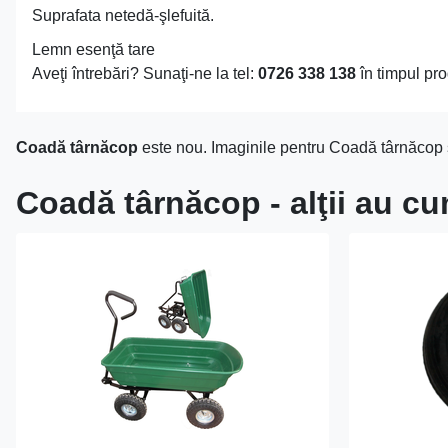
Suprafata netedă-şlefuită.
Lemn esenţă tare
Aveţi întrebări? Sunaţi-ne la tel:
0726 338 138
în timpul pro
Coadă târnăcop
este nou. Imaginile pentru Coadă târnăcop s
Coadă târnăcop - alţii au c