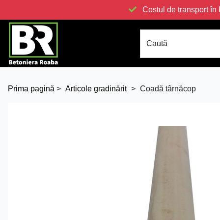
Costul de transport 
Caută
Prima pagină
>
Articole gradinărit
>
Coadă târnăcop