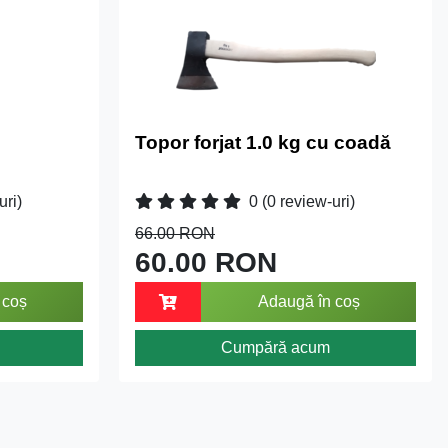
Topor forjat 1.0 kg cu coadă
uri)
0
(0 review-uri)
66.00 RON
60.00 RON
 coș
Adaugă în coș
Cumpără acum