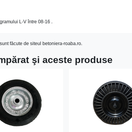
gramului L-V între 08-16 .
unt făcute de siteul betoniera-roaba.ro.
umpărat şi aceste produse