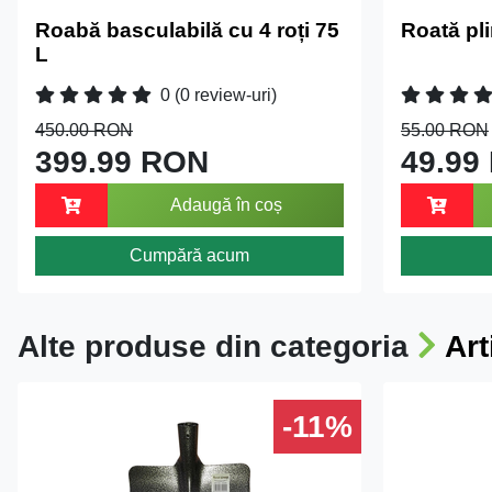
Roabă basculabilă cu 4 roți 75
Roată pl
L
0
(0 review-uri)
450.00 RON
55.00 RON
399.99 RON
49.99
Adaugă în coș
Cumpără acum
Alte produse din categoria
Art
-11%