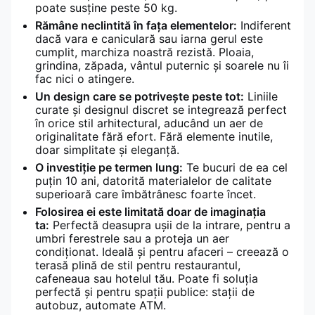
poate susține peste 50 kg.
Rămâne neclintită în fața elementelor:
Indiferent
dacă vara e caniculară sau iarna gerul este
cumplit, marchiza noastră rezistă. Ploaia,
grindina, zăpada, vântul puternic și soarele nu îi
fac nici o atingere.
Un design care se potrivește peste tot:
Liniile
curate și designul discret se integrează perfect
în orice stil arhitectural, aducând un aer de
originalitate fără efort. Fără elemente inutile,
doar simplitate și eleganță.
O investiție pe termen lung:
Te bucuri de ea cel
puțin 10 ani, datorită materialelor de calitate
superioară care îmbătrânesc foarte încet.
Folosirea ei este limitată doar de imaginația
ta:
Perfectă deasupra ușii de la intrare, pentru a
umbri ferestrele sau a proteja un aer
condiționat. Ideală și pentru afaceri – creează o
terasă plină de stil pentru restaurantul,
cafeneaua sau hotelul tău. Poate fi soluția
perfectă și pentru spații publice: stații de
autobuz, automate ATM.