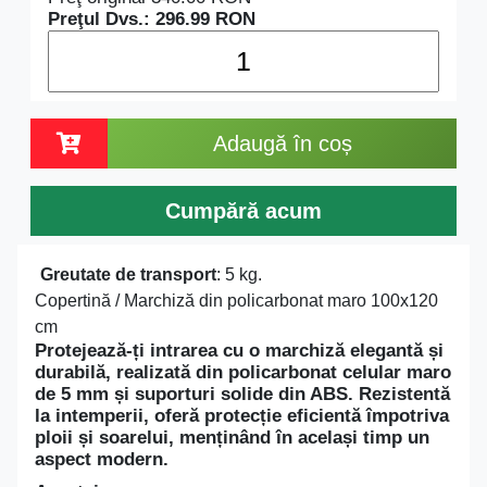
Preţul Dvs.:
296.99
RON
Adaugă în coș
Cumpără acum
Greutate de transport
: 5 kg.
Copertină / Marchiză din policarbonat maro 100x120
cm
Protejează-ți intrarea cu o marchiză elegantă și
durabilă, realizată din
policarbonat celular maro
de 5 mm
și
suporturi solide din ABS
. Rezistentă
la intemperii, oferă protecție eficientă împotriva
ploii și soarelui, menținând în același timp un
aspect modern.