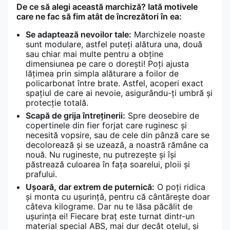
De ce să alegi această marchiză? Iată motivele
care ne fac să fim atât de încrezători în ea:
Se adaptează nevoilor tale:
Marchizele noaste
sunt modulare, astfel puteți alătura una, două
sau chiar mai multe pentru a obține
dimensiunea pe care o dorești! Poți ajusta
lățimea prin simpla alăturare a foilor de
policarbonat între brate. Astfel, acoperi exact
spațiul de care ai nevoie, asigurându-ți umbră și
protecție totală.
Scapă de grija întreținerii:
Spre deosebire de
copertinele din fier forjat care ruginesc și
necesită vopsire, sau de cele din pânză care se
decolorează și se uzează, a noastră rămâne ca
nouă. Nu rugineste, nu putrezește și își
păstrează culoarea în fața soarelui, ploii și
prafului.
Ușoară, dar extrem de puternică:
O poți ridica
și monta cu ușurință, pentru că cântărește doar
câteva kilograme. Dar nu te lăsa păcălit de
ușurința ei! Fiecare braț este turnat dintr-un
material special ABS, mai dur decât oțelul, și