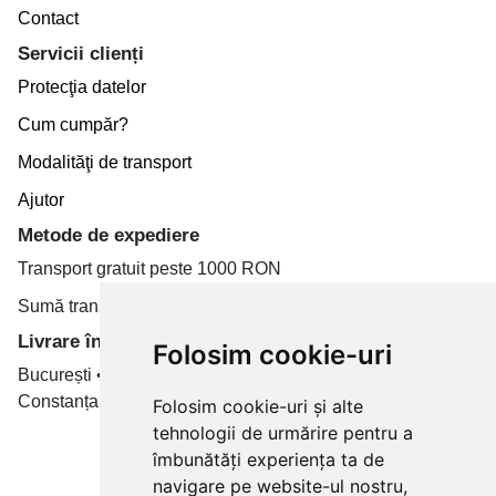
Contact
Servicii clienți
Protecţia datelor
Cum cumpăr?
Modalităţi de transport
Ajutor
Metode de expediere
Transport gratuit peste 1000 RON
Sumă transport de la 19.99 RON
Livrare în toate țară
Folosim cookie-uri
București • Cluj-Napoca • Brașov • Timișoara • Iași •
Constanța • Craiova
Folosim cookie-uri și alte
tehnologii de urmărire pentru a
Plăți cu card bancar prin
îmbunătăți experiența ta de
navigare pe website-ul nostru,