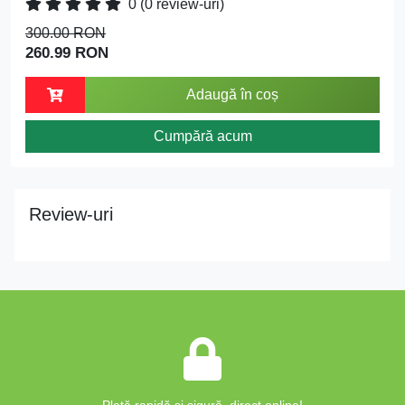
0
(0 review-uri)
300.00 RON
260.99 RON
Adaugă în coș
Cumpără acum
Review-uri
Plată rapidă și sigură, direct online!