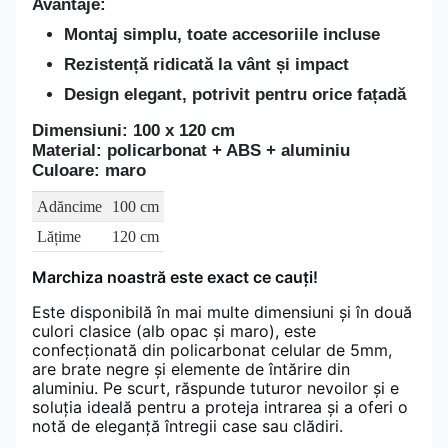
Avantaje:
Montaj simplu, toate accesoriile incluse
Rezistență ridicată la vânt și impact
Design elegant, potrivit pentru orice fațadă
Dimensiuni:
100 x 120 cm
Material:
policarbonat + ABS + aluminiu
Culoare:
maro
Adăncime
100 cm
Lățime
120 cm
Marchiza noastră este exact ce cauți!
Este disponibilă în mai multe dimensiuni și în două
culori clasice (alb opac și maro), este
confecționată din policarbonat celular de 5mm,
are brate negre și elemente de întărire din
aluminiu. Pe scurt, răspunde tuturor nevoilor și e
soluția ideală pentru a proteja intrarea și a oferi o
notă de eleganță întregii case sau clădiri.