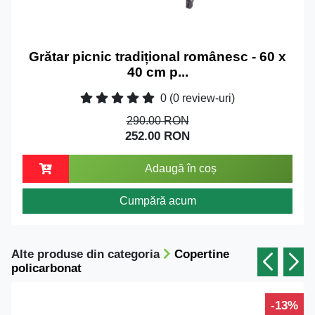
Grătar picnic tradițional românesc - 60 x
40 cm p...
0
(0 review-uri)
290.00 RON
252.00 RON
Adaugă în coș
Cumpără acum
Alte produse din categoria
Copertine
policarbonat
-13%