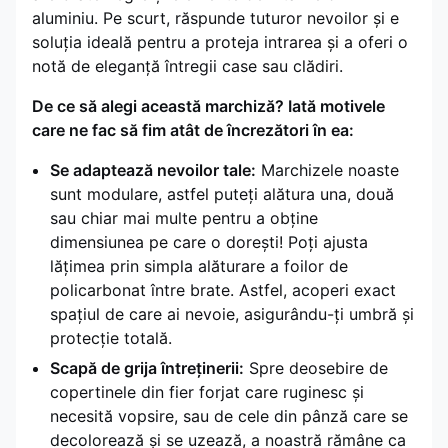
aluminiu. Pe scurt, răspunde tuturor nevoilor și e
soluția ideală pentru a proteja intrarea și a oferi o
notă de eleganță întregii case sau clădiri.
De ce să alegi această marchiză? Iată motivele
care ne fac să fim atât de încrezători în ea:
Se adaptează nevoilor tale:
Marchizele noaste
sunt modulare, astfel puteți alătura una, două
sau chiar mai multe pentru a obține
dimensiunea pe care o dorești! Poți ajusta
lățimea prin simpla alăturare a foilor de
policarbonat între brate. Astfel, acoperi exact
spațiul de care ai nevoie, asigurându-ți umbră și
protecție totală.
Scapă de grija întreținerii:
Spre deosebire de
copertinele din fier forjat care ruginesc și
necesită vopsire, sau de cele din pânză care se
decolorează și se uzează, a noastră rămâne ca