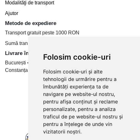
Modalităţi de transport
Ajutor
Metode de expediere
Transport gratuit peste 1000 RON
Sumă transport de la 19.99 RON
Livrare în toate țară
Folosim cookie-uri
București • Cluj-Napoca • Brașov • Timișoara • Iași •
Constanța • Craiova
Folosim cookie-uri și alte
tehnologii de urmărire pentru a
Plăți cu card bancar prin
îmbunătăți experiența ta de
navigare pe website-ul nostru,
pentru afișa conținut și reclame
personalizate, pentru a analiza
traficul de pe website-ul nostru și
pentru a înțelege de unde vin
vizitatorii noștri.