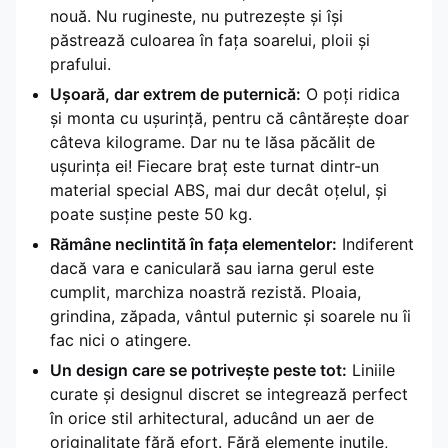
nouă. Nu rugineste, nu putrezește și își
păstrează culoarea în fața soarelui, ploii și
prafului.
Ușoară, dar extrem de puternică:
O poți ridica
și monta cu ușurință, pentru că cântărește doar
câteva kilograme. Dar nu te lăsa păcălit de
ușurința ei! Fiecare braț este turnat dintr-un
material special ABS, mai dur decât oțelul, și
poate susține peste 50 kg.
Rămâne neclintită în fața elementelor:
Indiferent
dacă vara e caniculară sau iarna gerul este
cumplit, marchiza noastră rezistă. Ploaia,
grindina, zăpada, vântul puternic și soarele nu îi
fac nici o atingere.
Un design care se potrivește peste tot:
Liniile
curate și designul discret se integrează perfect
în orice stil arhitectural, aducând un aer de
originalitate fără efort. Fără elemente inutile,