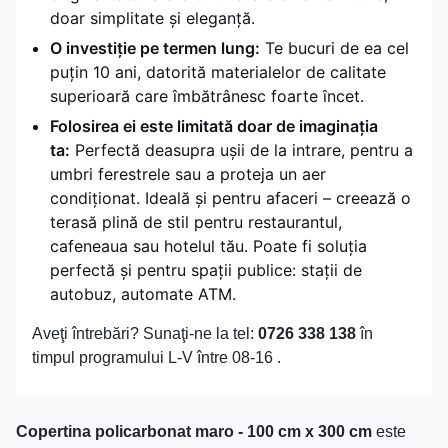
doar simplitate și eleganță.
O investiție pe termen lung:
Te bucuri de ea cel
puțin 10 ani, datorită materialelor de calitate
superioară care îmbătrânesc foarte încet.
Folosirea ei este limitată doar de imaginația
ta:
Perfectă deasupra ușii de la intrare, pentru a
umbri ferestrele sau a proteja un aer
condiționat. Ideală și pentru afaceri – creează o
terasă plină de stil pentru restaurantul,
cafeneaua sau hotelul tău. Poate fi soluția
perfectă și pentru spații publice: stații de
autobuz, automate ATM.
Aveţi întrebări? Sunaţi-ne la tel:
0726 338 138
în
timpul programului L-V între 08-16 .
Copertina policarbonat maro - 100 cm x 300 cm
este