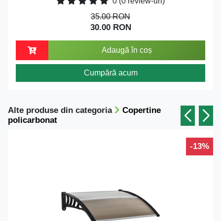
0
(0 review-uri)
35.00 RON
30.00 RON
Adaugă în coș
Cumpără acum
Alte produse din categoria
Copertine
policarbonat
-13%