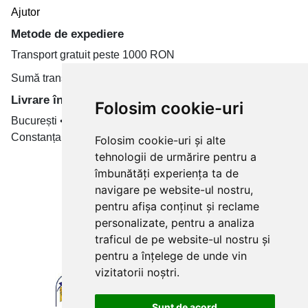
Ajutor
Metode de expediere
Transport gratuit peste 1000 RON
Sumă transport de la 19.99 RON
Livrare în toate țară
Folosim cookie-uri
București • Cluj-Napoca • Brașov • Timișoara • Iași •
Constanța • Craiova
Folosim cookie-uri și alte
tehnologii de urmărire pentru a
Plăți cu card bancar prin
îmbunătăți experiența ta de
navigare pe website-ul nostru,
pentru afișa conținut și reclame
personalizate, pentru a analiza
traficul de pe website-ul nostru și
pentru a înțelege de unde vin
vizitatorii noștri.
Sunt de acord