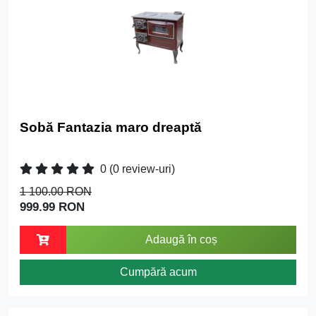
Sobă Fantazia maro dreaptă
0
(0 review-uri)
1 100.00 RON
999.99 RON
Adaugă în coș
Cumpără acum