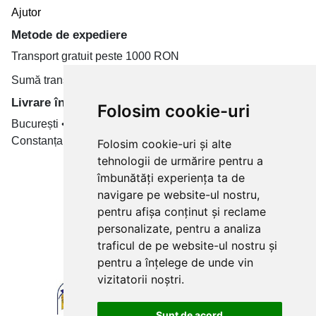
Ajutor
Metode de expediere
Transport gratuit peste 1000 RON
Sumă transport de la 19.99 RON
Livrare în toate țară
Folosim cookie-uri
București • Cluj-Napoca • Brașov • Timișoara • Iași •
Constanța • Craiova
Folosim cookie-uri și alte
tehnologii de urmărire pentru a
Plăți cu card bancar prin
îmbunătăți experiența ta de
navigare pe website-ul nostru,
pentru afișa conținut și reclame
personalizate, pentru a analiza
traficul de pe website-ul nostru și
pentru a înțelege de unde vin
vizitatorii noștri.
Sunt de acord