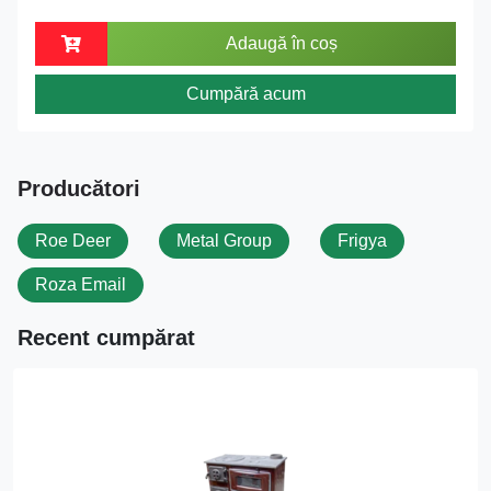
Adaugă în coș
Cumpără acum
Producători
Roe Deer
Metal Group
Frigya
Roza Email
Recent cumpărat