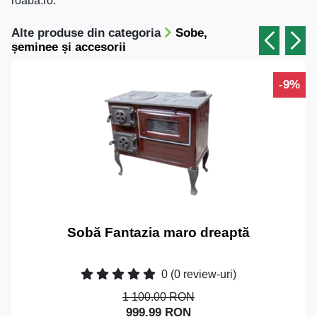
roaba.ro.
Alte produse din categoria
Sobe,
șeminee și accesorii
-9%
Sobă Fantazia maro dreaptă
0
(0 review-uri)
1 100.00 RON
999.99 RON