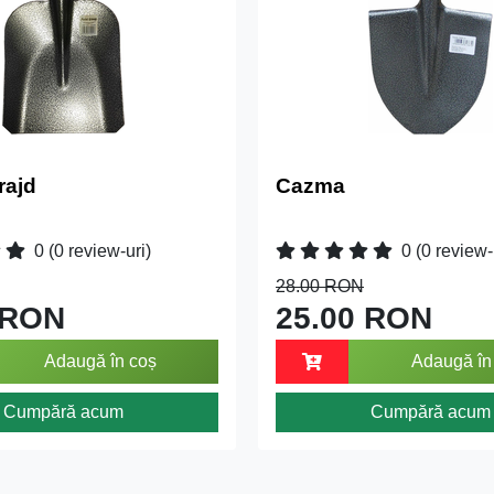
rajd
Cazma
0
(0 review-uri)
0
(0 review-
28.00 RON
 RON
25.00 RON
Adaugă în coș
Adaugă în
Cumpără acum
Cumpără acum