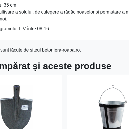
5 cm
de cultivare a solului, de culegere a rădăcinoaselor și permutare
noi.
gramului L-V între 08-16 .
sunt făcute de siteul betoniera-roaba.ro.
cumpărat şi aceste produse