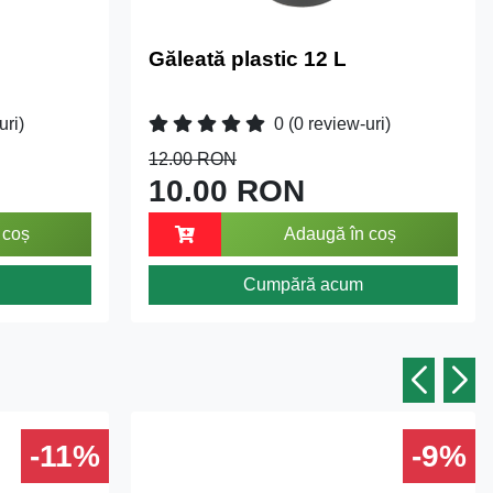
Găleată plastic 12 L
uri)
0
(0 review-uri)
12.00 RON
10.00 RON
 coș
Adaugă în coș
Cumpără acum
-11%
-9%