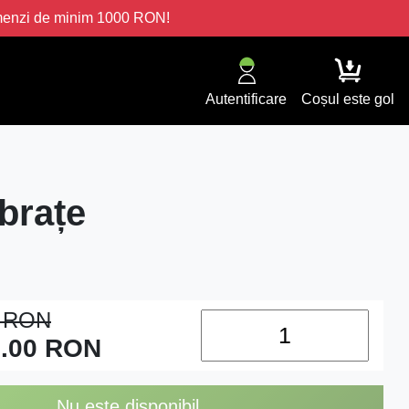
omenzi de minim 1000 RON!
Autentificare
Coșul este gol
brațe
0
RON
.00
RON
Nu este disponibil