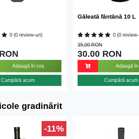
Găleată fântână 10 L
0
(0 review-uri)
0
(0 review-
35.00 RON
 RON
30.00 RON
Adaugă în coș
Adaugă în
Cumpără acum
Cumpără acum
icole gradinărit
-11%