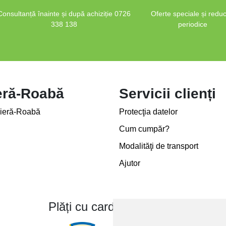
Consultanță înainte și după achiziție 0726
Oferte speciale și reduc
338 138
periodice
eră-Roabă
Servicii clienți
ieră-Roabă
Protecţia datelor
Cum cumpăr?
Modalităţi de transport
Ajutor
Plăți cu card bancar prin