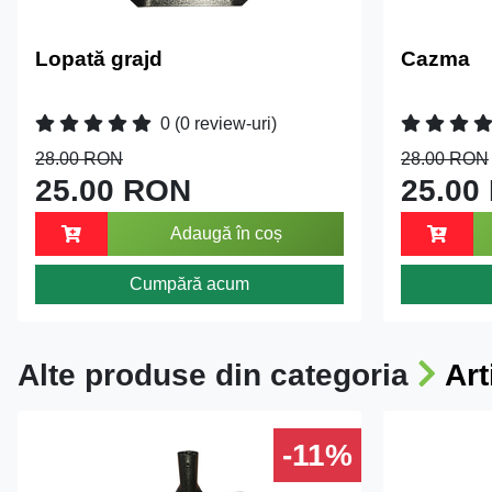
Lopată grajd
Cazma
0
(0 review-uri)
28.00 RON
28.00 RON
25.00 RON
25.00
Adaugă în coș
Cumpără acum
Alte produse din categoria
Art
-11%