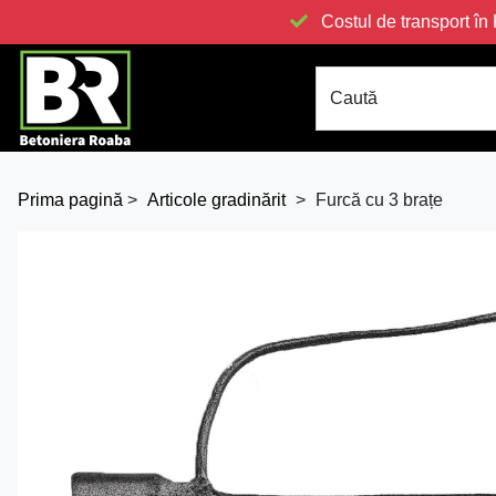
Costul de transport 
Caută
Prima pagină
>
Articole gradinărit
>
Furcă cu 3 brațe