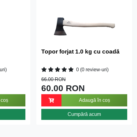
Topor forjat 1.0 kg cu coadă
uri)
0
(0 review-uri)
66.00 RON
60.00 RON
 coș
Adaugă în coș
Cumpără acum