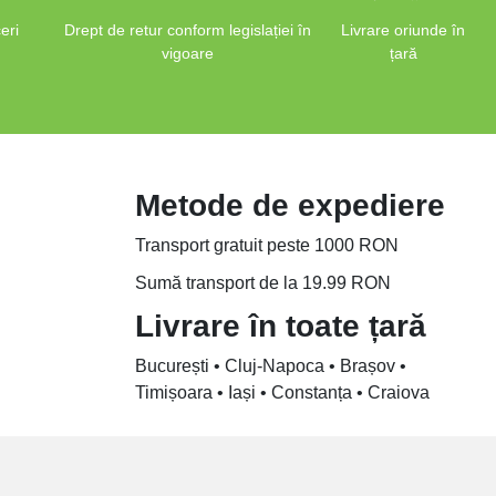
eri
Drept de retur conform legislației în
Livrare oriunde în
vigoare
țară
Metode de expediere
Transport gratuit peste 1000 RON
Sumă transport de la 19.99 RON
Livrare în toate țară
București • Cluj-Napoca • Brașov •
Timișoara • Iași • Constanța • Craiova