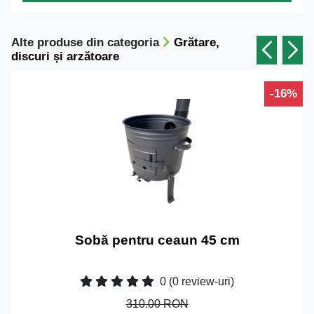
Alte produse din categoria
Grătare,
discuri și arzătoare
-16%
Sobă pentru ceaun 45 cm
0
(0 review-uri)
310.00 RON