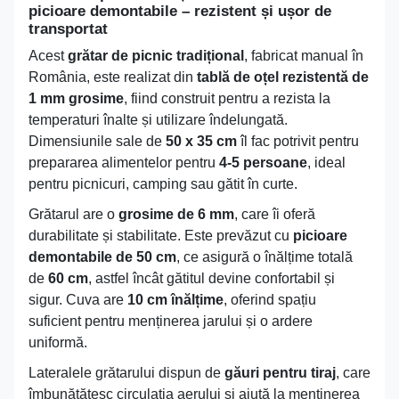
picioare demontabile – rezistent și ușor de
transportat
Acest
grătar de picnic tradițional
, fabricat manual în
România, este realizat din
tablă de oțel rezistentă de
1 mm grosime
, fiind construit pentru a rezista la
temperaturi înalte și utilizare îndelungată.
Dimensiunile sale de
50 x 35 cm
îl fac potrivit pentru
prepararea alimentelor pentru
4-5 persoane
, ideal
pentru picnicuri, camping sau gătit în curte.
Grătarul are o
grosime de 6 mm
, care îi oferă
durabilitate și stabilitate. Este prevăzut cu
picioare
demontabile de 50 cm
, ce asigură o înălțime totală
de
60 cm
, astfel încât gătitul devine confortabil și
sigur. Cuva are
10 cm înălțime
, oferind spațiu
suficient pentru menținerea jarului și o ardere
uniformă.
Lateralele grătarului dispun de
găuri pentru tiraj
, care
îmbunătățesc circulația aerului și ajută la menținerea