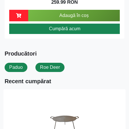
259.99 RON
Adaugă în coș
Cumpără acum
Producători
Paduo
Roe Deer
Recent cumpărat