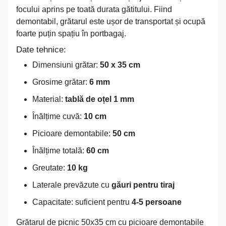
focului aprins pe toată durata gătitului. Fiind
demontabil, grătarul este ușor de transportat și ocupă
foarte puțin spațiu în portbagaj.
Date tehnice:
Dimensiuni grătar:
50 x 35 cm
Grosime grătar:
6 mm
Material:
tablă de oțel 1 mm
Înălțime cuvă:
10 cm
Picioare demontabile:
50 cm
Înălțime totală:
60 cm
Greutate:
10 kg
Laterale prevăzute cu
găuri pentru tiraj
Capacitate: suficient pentru
4-5 persoane
Grătarul de picnic 50x35 cm cu picioare demontabile