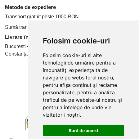
Metode de expediere
Transport gratuit peste 1000 RON
Sumă transport de la 19.99 RON
Livrare în toate țară
Folosim cookie-uri
București • Cluj-Napoca • Brașov • Timișoara • Iași •
Constanța • Craiova
Folosim cookie-uri și alte
tehnologii de urmărire pentru a
Plăți cu card bancar prin
îmbunătăți experiența ta de
navigare pe website-ul nostru,
pentru afișa conținut și reclame
personalizate, pentru a analiza
traficul de pe website-ul nostru și
pentru a înțelege de unde vin
vizitatorii noștri.
Sunt de acord