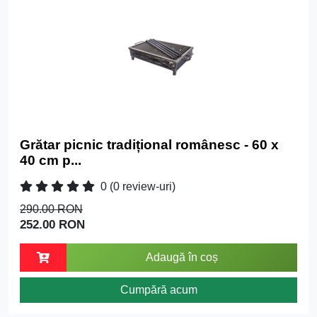
Grătar picnic tradițional românesc - 60 x
40 cm p...
0
(0 review-uri)
290.00 RON
252.00 RON
Adaugă în coș
Cumpără acum