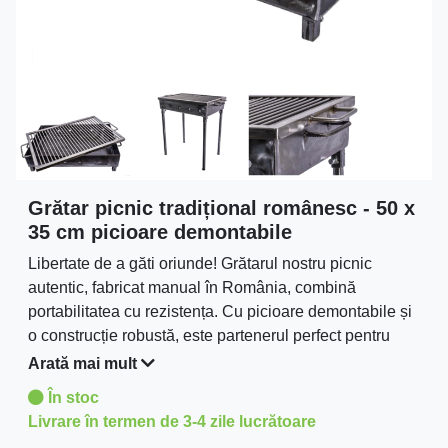
Grătar picnic tradițional românesc - 50 x
35 cm picioare demontabile
Libertate de a găti oriunde! Grătarul nostru picnic
autentic, fabricat manual în România, combină
portabilitatea cu rezistența. Cu picioare demontabile și
o construcție robustă, este partenerul perfect pentru
aventurile culinare în natură.Fabricat în România de
Arată mai mult
Metal Group.
În stoc
Livrare în termen de 3-4 zile lucrătoare