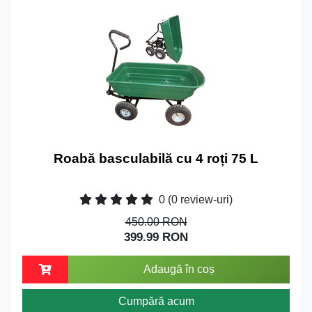
Roabă basculabilă cu 4 roți 75 L
0
(0 review-uri)
450.00 RON
399.99 RON
Adaugă în coș
Cumpără acum