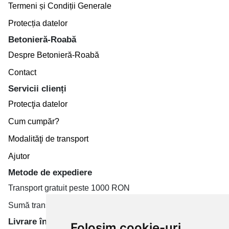
Termeni și Condiții Generale
Protecția datelor
Betonieră-Roabă
Despre Betonieră-Roabă
Contact
Servicii clienți
Protecţia datelor
Cum cumpăr?
Modalităţi de transport
Ajutor
Metode de expediere
Transport gratuit peste 1000 RON
Sumă transport de la 19.99 RON
Livrare în toate țară
Folosim cookie-uri