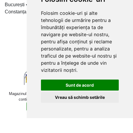
București • Cluj-Napoca • Brașov • Timișoara • Iași •
Constanța • Craiova
Folosim cookie-uri și alte
tehnologii de urmărire pentru a
Plăți cu card bancar prin
îmbunătăți experiența ta de
navigare pe website-ul nostru,
pentru afișa conținut și reclame
personalizate, pentru a analiza
traficul de pe website-ul nostru și
pentru a înțelege de unde vin
vizitatorii noștri.
Sunt de acord
Magazinul online betoniera-roaba.ro folosește cookies. Navigând în
Vreau să schimb setările
continuare, îți exprimi acordul pentru folosirea acestora.
Sunt de acord
Află mai multe detalii aici.