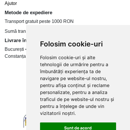
Ajutor
Metode de expediere
Transport gratuit peste 1000 RON
Sumă transport de la 19.99 RON
Livrare în toate țară
Folosim cookie-uri
București • Cluj-Napoca • Brașov • Timișoara • Iași •
Constanța • Craiova
Folosim cookie-uri și alte
tehnologii de urmărire pentru a
Plăți cu card bancar prin
îmbunătăți experiența ta de
navigare pe website-ul nostru,
pentru afișa conținut și reclame
personalizate, pentru a analiza
traficul de pe website-ul nostru și
pentru a înțelege de unde vin
vizitatorii noștri.
Sunt de acord