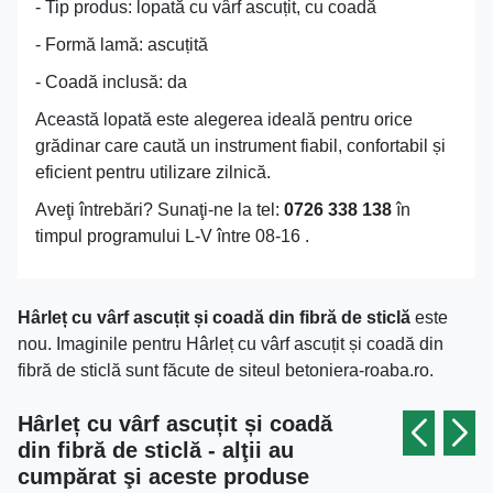
- Tip produs: lopată cu vârf ascuțit, cu coadă
- Formă lamă: ascuțită
- Coadă inclusă: da
Această lopată este alegerea ideală pentru orice
grădinar care caută un instrument fiabil, confortabil și
eficient pentru utilizare zilnică.
Aveţi întrebări? Sunaţi-ne la tel:
0726 338 138
în
timpul programului L-V între 08-16 .
Hârleț cu vârf ascuțit și coadă din fibră de sticlă
este
nou. Imaginile pentru Hârleț cu vârf ascuțit și coadă din
fibră de sticlă sunt făcute de siteul betoniera-roaba.ro.
Hârleț cu vârf ascuțit și coadă
din fibră de sticlă - alţii au
cumpărat şi aceste produse