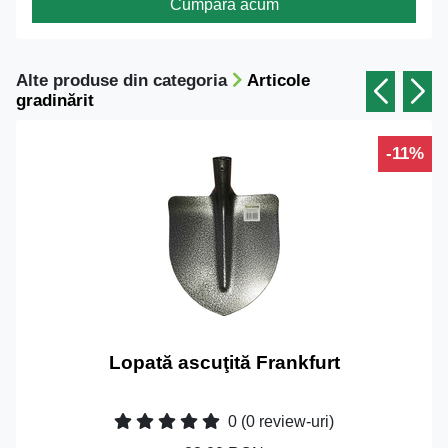
Cumpără acum
Alte produse din categoria
Articole
gradinărit
-11%
Lopată ascuţită Frankfurt
0
(0 review-uri)