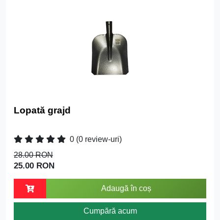
Lopată grajd
0
(0 review-uri)
28.00 RON
25.00 RON
Adaugă în coș
Cumpără acum