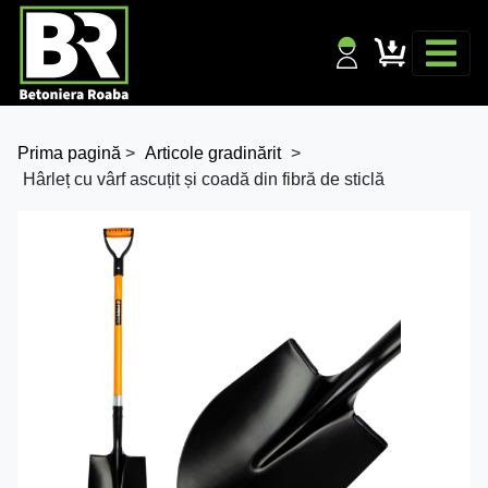
Prima pagină
>
Articole gradinărit
>
Hârleț cu vârf ascuțit și coadă din fibră de sticlă