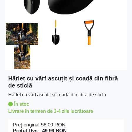
Hârleț cu vârf ascuțit și coadă din fibră
de sticlă
Hârleț cu vârf ascuțit și coadă din fibră de sticlă
În stoc
Livrare în termen de 3-4 zile lucrătoare
Preţ original
56.00
RON
Preţul Dvs.:
49.99
RON