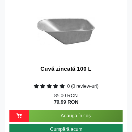
Cuvă zincată 100 L
0
(0 review-uri)
85.00 RON
79.99 RON
Adaugă în coș
Cumpără acum