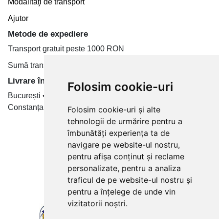
Modalităţi de transport
Ajutor
Metode de expediere
Transport gratuit peste 1000 RON
Sumă transport de la 19.99 RON
Livrare în toate țară
Folosim cookie-uri
București • Cluj-Napoca • Brașov • Timișoara • Iași •
Constanța • Craiova
Folosim cookie-uri și alte
tehnologii de urmărire pentru a
Plăți cu card bancar prin
îmbunătăți experiența ta de
navigare pe website-ul nostru,
pentru afișa conținut și reclame
personalizate, pentru a analiza
traficul de pe website-ul nostru și
pentru a înțelege de unde vin
vizitatorii noștri.