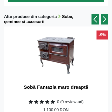
Alte produse din categoria
Sobe,
șeminee și accesorii
-9%
Sobă Fantazia maro dreaptă
0
(0 review-uri)
1 100.00 RON