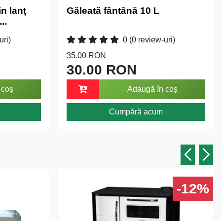
n lanț
Găleată fântână 10 L
..
uri)
0
(0 review-uri)
35.00 RON
30.00 RON
 coș
Adaugă în coș
Cumpără acum
-12%