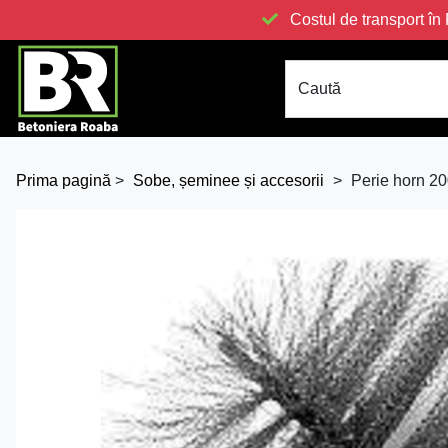
Costul de transport 
Caută
Prima pagină
>
Sobe, șeminee și accesorii
>
Perie horn 2