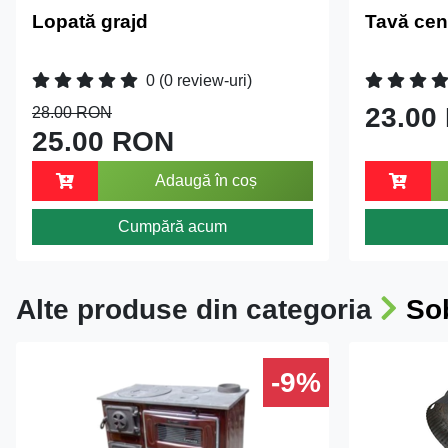
Lopată grajd
Tavă cen
0
(0 review-uri)
23.00
28.00 RON
25.00 RON
Adaugă în coș
Cumpără acum
Alte produse din categoria
Sob
-9%