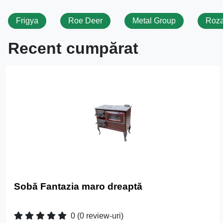
Frigya
Roe Deer
Metal Group
Roza
Recent cumpărat
Sobă Fantazia maro dreaptă
0
(0 review-uri)