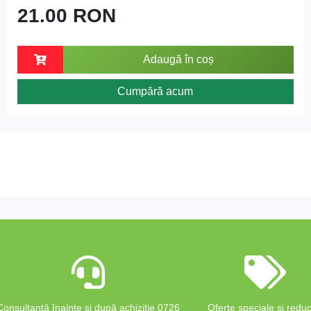
21.00 RON
Adaugă în coș
Cumpără acum
Consultanță înainte și după achiziție 0726
Oferte speciale și reduc