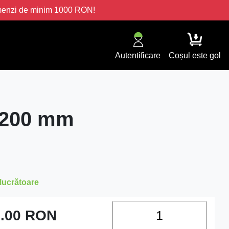
omenzi de minim 1000 RON!
Autentificare
Coșul este gol
 200 mm
 lucrătoare
.00
RON