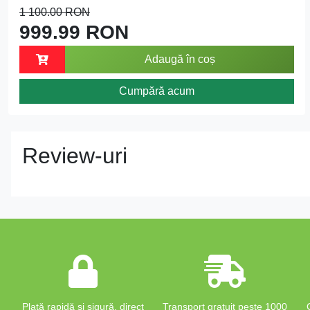
1 100.00 RON
999.99 RON
Adaugă în coș
Cumpără acum
Review-uri
Plată rapidă și sigură, direct
Transport gratuit peste 1000