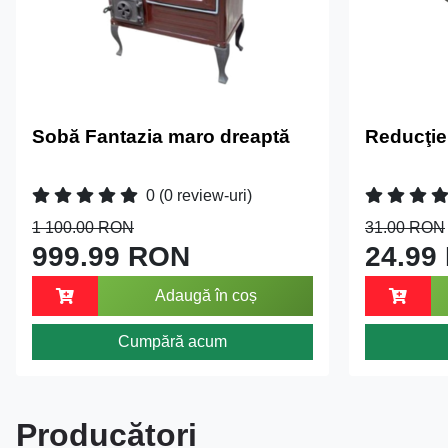
Sobă Fantazia maro dreaptă
Reducţie
0
(0 review-uri)
1 100.00 RON
31.00 RON
999.99 RON
24.99
Adaugă în coș
Cumpără acum
Producători