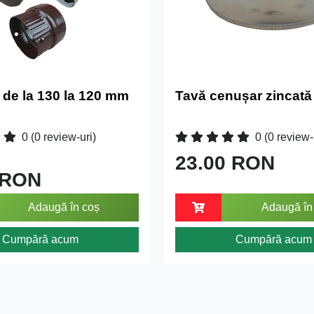
 de la 130 la 120 mm
Tavă cenușar zincată
0
(0 review-uri)
0
(0 review-
23.00 RON
 RON
Adaugă în coș
Adaugă în
Cumpără acum
Cumpără acum