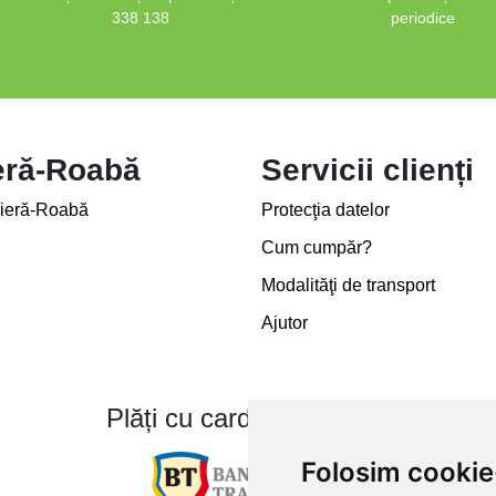
338 138
periodice
eră-Roabă
Servicii clienți
ieră-Roabă
Protecţia datelor
Cum cumpăr?
Modalităţi de transport
Ajutor
Plăți cu card bancar prin
Folosim cookie