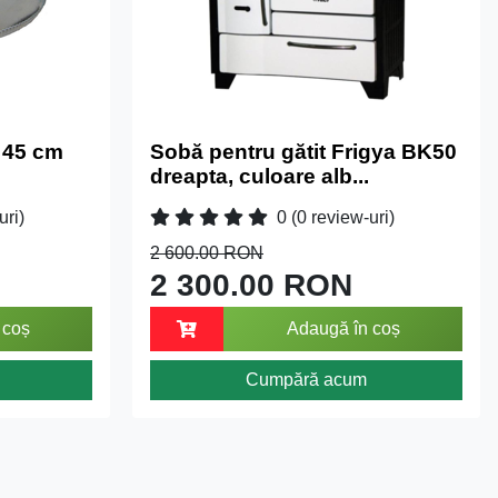
 45 cm
Sobă pentru gătit Frigya BK50
dreapta, culoare alb...
uri)
0
(0 review-uri)
2 600.00 RON
2 300.00 RON
 coș
Adaugă în coș
Cumpără acum