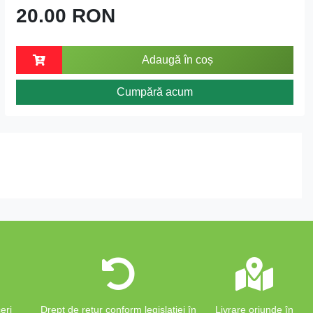
20.00 RON
Adaugă în coș
Cumpără acum
eri
Drept de retur conform legislației în
Livrare oriunde în