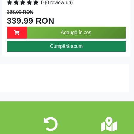
0
(0 review-uri)
385.00 RON
339.99 RON
Adaugă în coș
Cumpără acum