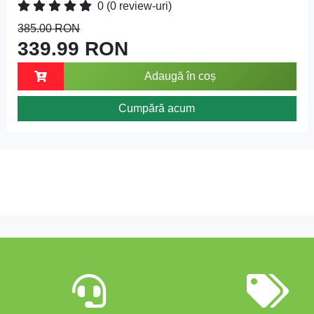
0
(0 review-uri)
385.00 RON
339.99 RON
Adaugă în coș
Cumpără acum