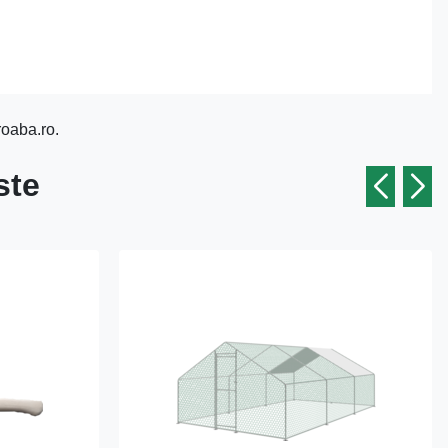
roaba.ro.
ste