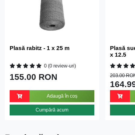
Plasă rabitz - 1 x 25 m
Plasă su
x 12.5
0
(0 review-uri)
155.00 RON
203.00 RO
164.9
Adaugă în coș
Cumpără acum