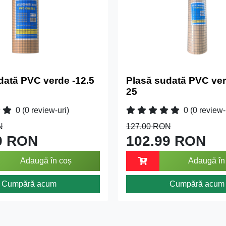
dată PVC verde -12.5
Plasă sudată PVC ver
25
0
(0 review-uri)
0
(0 review-
N
127.00 RON
9 RON
102.99 RON
Adaugă în coș
Adaugă în
Cumpără acum
Cumpără acum