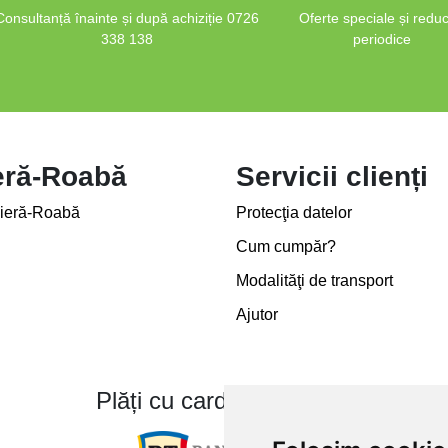
Consultanță înainte și după achiziție 0726
Oferte speciale și reduc
338 138
periodice
eră-Roabă
Servicii clienți
ieră-Roabă
Protecţia datelor
Cum cumpăr?
Modalităţi de transport
Ajutor
Plăți cu card bancar prin