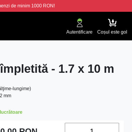
omenzi de minim 1000 RON!
Autentificare
Coșul este gol
împletită - 1.7 x 10 m
ălţime-lungime)
-2 mm
 lucrătoare
0.00
RON