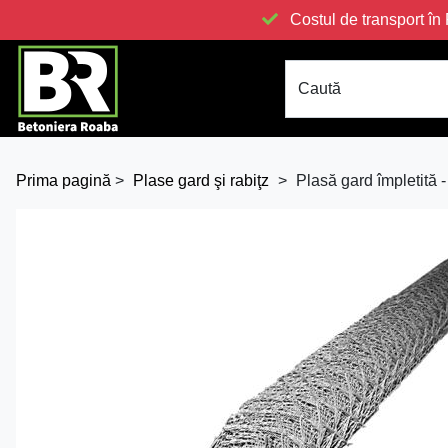
Costul de transport 
Caută
Prima pagină
>
Plase gard şi rabiţz
>
Plasă gard împletită -