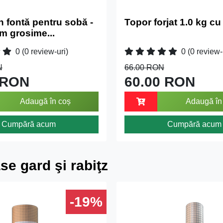
n fontă pentru sobă -
Topor forjat 1.0 kg c
m grosime...
0
(0 review-uri)
0
(0 review-
N
66.00 RON
 RON
60.00 RON
Adaugă în coș
Adaugă în
Cumpără acum
Cumpără acum
se gard şi rabiţz
-19%