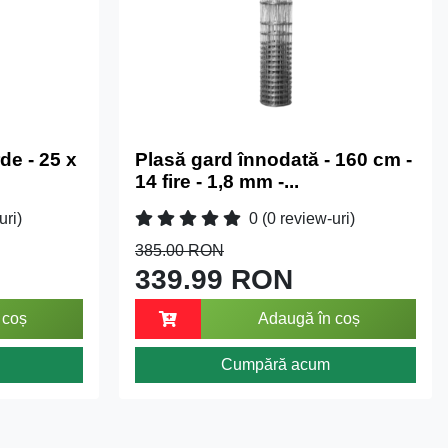
de - 25 x
Plasă gard înnodată - 160 cm -
14 fire - 1,8 mm -...
uri)
0
(0 review-uri)
385.00 RON
339.99 RON
 coș
Adaugă în coș
Cumpără acum