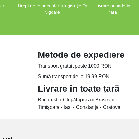
eri
Drept de retur conform legislației în
Livrare oriunde în
vigoare
țară
Metode de expediere
Transport gratuit peste 1000 RON
Sumă transport de la 19.99 RON
Livrare în toate țară
București • Cluj-Napoca • Brașov •
Timișoara • Iași • Constanța • Craiova