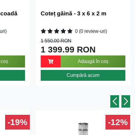
u coadă
Coteț găină - 3 x 6 x 2 m
uri)
0
(0 review-uri)
1 550.00 RON
1 399.99 RON
 coș
Adaugă în coș
Cumpără acum
-19%
-12%