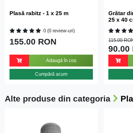
Plasă rabitz - 1 x 25 m
Grătar di
25 x 40 c
0
(0 review-uri)
155.00 RON
115.00 RO
90.00
Adaugă în coș
Cumpără acum
Alte produse din categoria
Pla