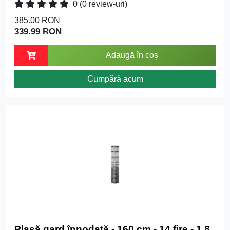
0
(0 review-uri)
385.00 RON
339.99 RON
Adaugă în coș
Cumpără acum
Plasă gard înnodată - 160 cm - 14 fire - 1,8