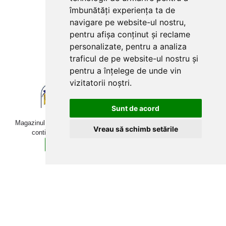
Plăți cu card bancar prin
îmbunătăți experiența ta de
navigare pe website-ul nostru,
pentru afișa conținut și reclame
personalizate, pentru a analiza
traficul de pe website-ul nostru și
pentru a înțelege de unde vin
vizitatorii noștri.
Sunt de acord
Magazinul online betoniera-roaba.ro folosește cookies. Navigând în
Vreau să schimb setările
continuare, îți exprimi acordul pentru folosirea acestora.
Sunt de acord
Află mai multe detalii aici.
Copyright © 2009-2026 betoniera-roaba.ro. Toate drepturile
rezervate Toate prețurile includ TVA!
Web Development:
Techraze