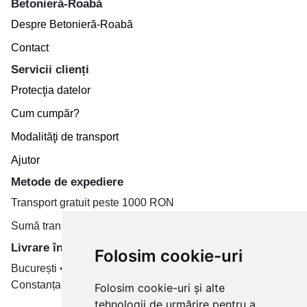
Betonieră-Roabă
Despre Betonieră-Roabă
Contact
Servicii clienți
Protecţia datelor
Cum cumpăr?
Modalităţi de transport
Ajutor
Metode de expediere
Transport gratuit peste 1000 RON
Sumă transport de la 19.99 RON
Livrare în toate țară
Folosim cookie-uri
București • Cluj-Napoca • Brașov • Timișoara • Iași •
Constanța • Craiova
Folosim cookie-uri și alte
tehnologii de urmărire pentru a