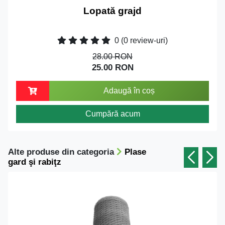
Lopată grajd
0
(0 review-uri)
28.00 RON
25.00 RON
Adaugă în coș
Cumpără acum
Alte produse din categoria
Plase
gard şi rabiţz