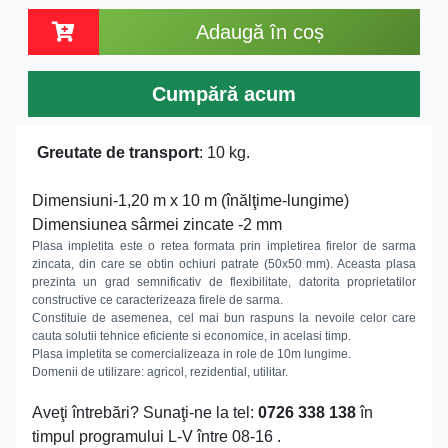
Adaugă în coș
Cumpără acum
Greutate de transport
: 10 kg.
Dimensiuni-1,20 m x 10 m (înălţime-lungime)
Dimensiunea sârmei zincate -2 mm
Plasa impletita este o retea formata prin impletirea firelor de sarma
zincata, din care se obtin ochiuri patrate (50x50 mm). Aceasta plasa
prezinta un grad semnificativ de flexibilitate, datorita proprietatilor
constructive ce caracterizeaza firele de sarma.
Constituie de asemenea, cel mai bun raspuns la nevoile celor care
cauta solutii tehnice eficiente si economice, in acelasi timp.
Plasa impletita se comercializeaza in role de 10m lungime.
Domenii de utilizare: agricol, rezidential, utilitar.
Aveţi întrebări? Sunaţi-ne la tel:
0726 338 138
în
timpul programului L-V între 08-16 .