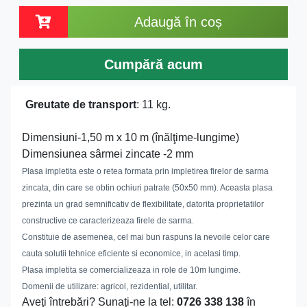
Adaugă în coș
Cumpără acum
Greutate de transport
: 11 kg.
Dimensiuni-1,50 m x 10 m (înălţime-lungime)
Dimensiunea sârmei zincate -2 mm
Plasa impletita este o retea formata prin impletirea firelor de sarma
zincata, din care se obtin ochiuri patrate (50x50 mm). Aceasta plasa
prezinta un grad semnificativ de flexibilitate, datorita proprietatilor
constructive ce caracterizeaza firele de sarma.
Constituie de asemenea, cel mai bun raspuns la nevoile celor care
cauta solutii tehnice eficiente si economice, in acelasi timp.
Plasa impletita se comercializeaza in role de 10m lungime.
Domenii de utilizare: agricol, rezidential, utilitar.
Aveţi întrebări? Sunaţi-ne la tel:
0726 338 138
în