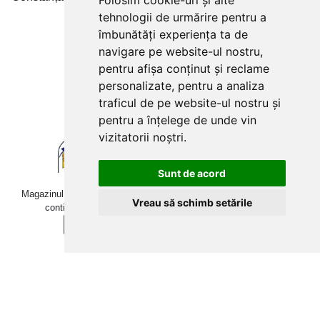
Folosim cookie-uri și alte
tehnologii de urmărire pentru a
Plăți cu card bancar prin
îmbunătăți experiența ta de
navigare pe website-ul nostru,
pentru afișa conținut și reclame
personalizate, pentru a analiza
traficul de pe website-ul nostru și
pentru a înțelege de unde vin
vizitatorii noștri.
Sunt de acord
Magazinul online betoniera-roaba.ro folosește cookies. Navigând în
Vreau să schimb setările
continuare, îți exprimi acordul pentru folosirea acestora.
Sunt de acord
Află mai multe detalii aici.
Copyright © 2009-2026 betoniera-roaba.ro. Toate drepturile
rezervate Toate prețurile includ TVA!