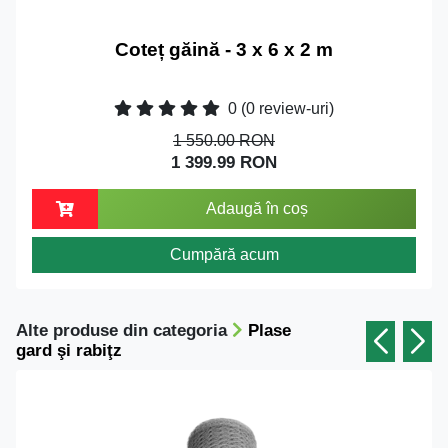
Coteț găină - 3 x 6 x 2 m
0
(0 review-uri)
1 550.00 RON
1 399.99 RON
Adaugă în coș
Cumpără acum
Alte produse din categoria
Plase
gard şi rabiţz