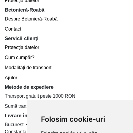
Protecția datelor
Betonieră-Roabă
Despre Betonieră-Roabă
Contact
Servicii clienți
Protecţia datelor
Cum cumpăr?
Modalităţi de transport
Ajutor
Metode de expediere
Transport gratuit peste 1000 RON
Sumă transport de la 19.99 RON
Livrare în toate țară
Folosim cookie-uri
București • Cluj-Napoca • Brașov • Timișoara • Iași •
Constanța • Craiova