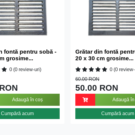
n fontă pentru sobă -
Grătar din fontă pentr
m grosime...
20 x 30 cm grosime...
0
(0 review-uri)
0
(0 review-
60.00 RON
 RON
50.00 RON
Adaugă în coș
Adaugă în
Cumpără acum
Cumpără acum