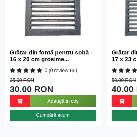
Grătar din fontă pentru sobă -
Grătar di
16 x 20 cm grosime...
17 x 23 c
0
(0 review-uri)
35.00 RON
50.00 RON
30.00 RON
40.00
Adaugă în coș
Cumpără acum