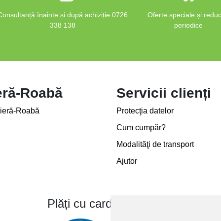
Consultanță înainte și după achiziție 0726
Oferte speciale și reduc
338 138
periodice
eră-Roabă
Servicii clienți
ieră-Roabă
Protecţia datelor
Cum cumpăr?
Modalităţi de transport
Ajutor
Plăți cu card bancar prin