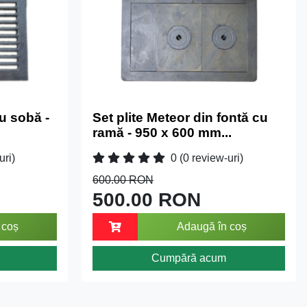
u sobă -
Set plite Meteor din fontă cu
ramă - 950 x 600 mm...
uri)
0
(0 review-uri)
600.00 RON
500.00 RON
 coș
Adaugă în coș
Cumpără acum