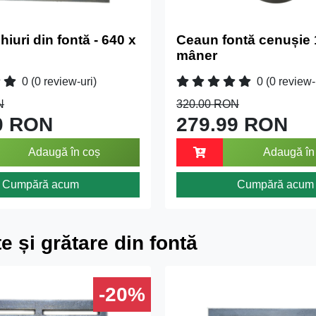
chiuri din fontă - 640 x
Ceaun fontă cenușie 
mâner
0
(0 review-uri)
0
(0 review-
N
320.00 RON
0 RON
279.99 RON
Adaugă în coș
Adaugă în
Cumpără acum
Cumpără acum
te și grătare din fontă
-20%