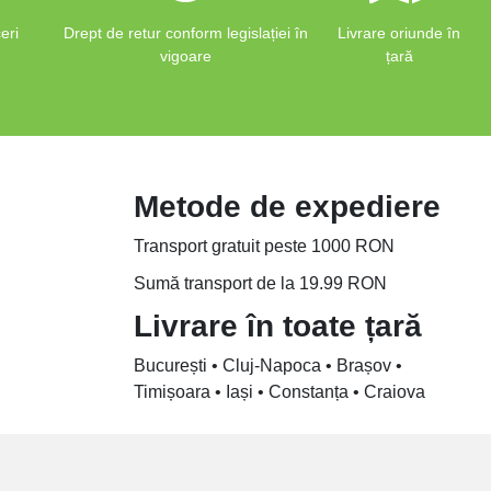
eri
Drept de retur conform legislației în
Livrare oriunde în
vigoare
țară
Metode de expediere
Transport gratuit peste 1000 RON
Sumă transport de la 19.99 RON
Livrare în toate țară
București • Cluj-Napoca • Brașov •
Timișoara • Iași • Constanța • Craiova