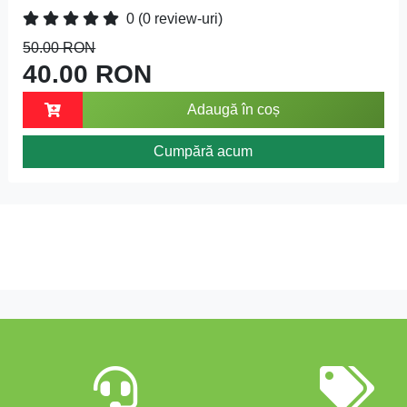
0
(0 review-uri)
50.00 RON
40.00 RON
Adaugă în coș
Cumpără acum