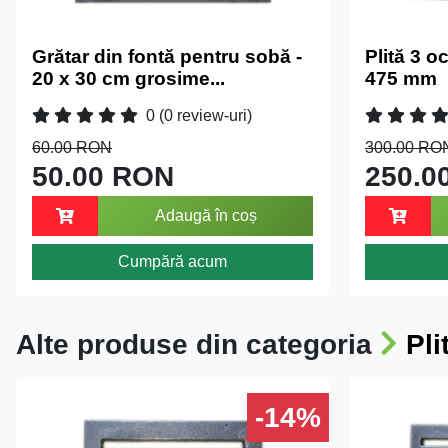
Grătar din fontă pentru sobă -
Plită 3 o
20 x 30 cm grosime...
475 mm
0
(0 review-uri)
60.00 RON
300.00 RO
50.00 RON
250.0
Adaugă în coș
Cumpără acum
Alte produse din categoria
Pli
-14%