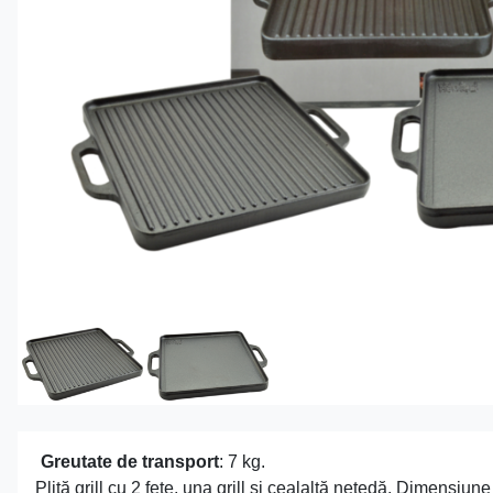
Greutate de transport
: 7 kg.
Plită grill cu 2 fețe, una grill și cealaltă netedă. Dimens