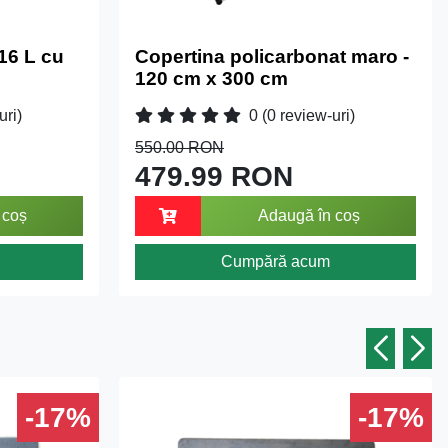
16 L cu
Copertina policarbonat maro -
120 cm x 300 cm
uri)
0
(0 review-uri)
550.00 RON
479.99 RON
 coș
Adaugă în coș
Cumpără acum
-17%
-17%