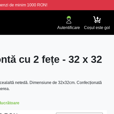
omenzi de minim 1000 RON!
Autentificare
Coșul este gol
fontă cu 2 fețe - 32 x 32
ll și cealaltă netedă. Dimensiune de 32x32cm. Confecționată
gerea.
 lucrătoare