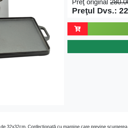
Preţ original
280.
Preţul Dvs.:
22
iune de 32x32cm. Confecționată cu margine care previne scurgerea