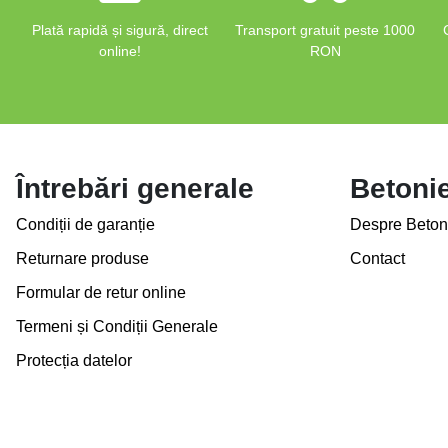
Plată rapidă și sigură, direct
Transport gratuit peste 1000
online!
RON
Întrebări generale
Betoni
Condiții de garanție
Despre Beton
Returnare produse
Contact
Formular de retur online
Termeni și Condiții Generale
Protecția datelor