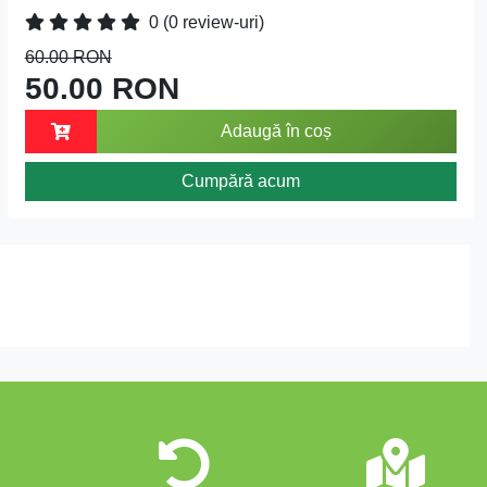
0
(0 review-uri)
60.00 RON
50.00 RON
Adaugă în coș
Cumpără acum