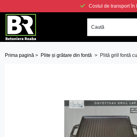
Costul de transport 
Caută
Prima pagină
>
Plite și grătare din fontă
>
Plită grill fontă 