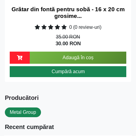
Grătar din fontă pentru sobă - 16 x 20 cm
grosime...
0
(0 review-uri)
35.00 RON
30.00 RON
Adaugă în coș
Cumpără acum
Producători
Metal Group
Recent cumpărat