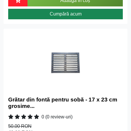
Adaugă în coș
Cumpără acum
Grătar din fontă pentru sobă - 17 x 23 cm
grosime...
0
(0 review-uri)
50.00 RON