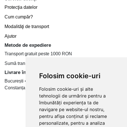
Protecţia datelor
Cum cumpăr?
Modalităţi de transport
Ajutor
Metode de expediere
Transport gratuit peste 1000 RON
Sumă transport de la 19.99 RON
Livrare în toate țară
Folosim cookie-uri
București • Cluj-Napoca • Brașov • Timișoara • Iași •
Constanța • Craiova
Folosim cookie-uri și alte
tehnologii de urmărire pentru a
Plăți cu card bancar prin
îmbunătăți experiența ta de
navigare pe website-ul nostru,
pentru afișa conținut și reclame
personalizate, pentru a analiza