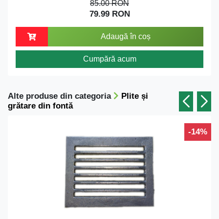
85.00 RON
79.99 RON
Adaugă în coș
Cumpără acum
Alte produse din categoria
Plite și
grătare din fontă
-14%