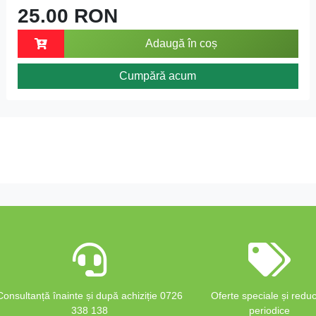
25.00 RON
Adaugă în coș
Cumpără acum
Consultanță înainte și după achiziție 0726
Oferte speciale și reduc
338 138
periodice