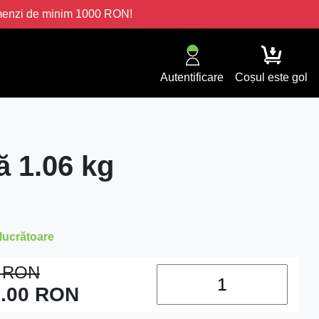
omenzi de minim 1000 RON!
Autentificare
Coșul este gol
ă 1.06 kg
 lucrătoare
0
RON
.00
RON