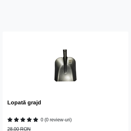
Lopată grajd
0
(0 review-uri)
28.00 RON