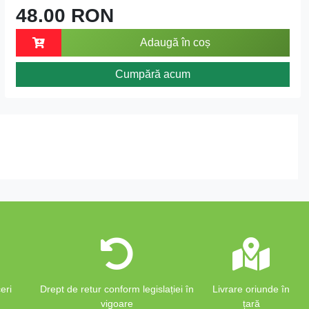
48.00 RON
Adaugă în coș
Cumpără acum
eri
Drept de retur conform legislației în
Livrare oriunde în
vigoare
țară