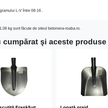
gramului L-V între 08-16 .
1.06 kg sunt făcute de siteul betoniera-roaba.ro.
 au cumpărat şi aceste produse
scuţită Frankfurt
Lopată grajd