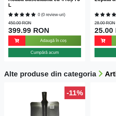
L
0
(0 review-uri)
450.00 RON
28.00 RON
399.99 RON
25.00
Adaugă în coș
Cumpără acum
Alte produse din categoria
Art
-11%