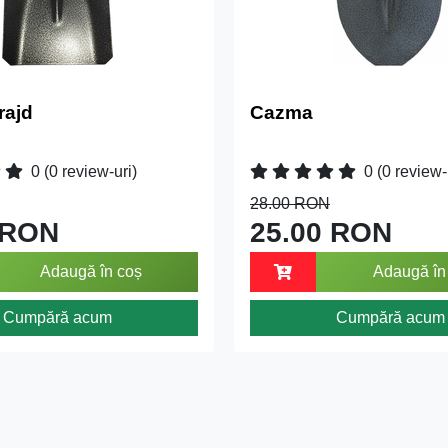
rajd
Cazma
0
(0 review-uri)
0
(0 review-
28.00 RON
 RON
25.00 RON
Adaugă în coș
Adaugă în
Cumpără acum
Cumpără acum