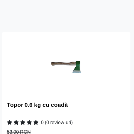
Topor 0.6 kg cu coadă
0
(0 review-uri)
53.00 RON