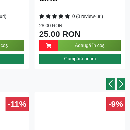
uri)
0
(0 review-uri)
28.00 RON
25.00 RON
 coș
Adaugă în coș
Cumpără acum
-11%
-9%