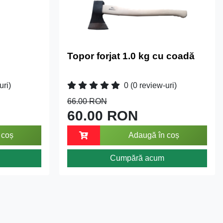
Topor forjat 1.0 kg cu coadă
uri)
0
(0 review-uri)
66.00 RON
60.00 RON
 coș
Adaugă în coș
Cumpără acum