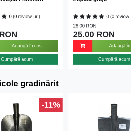
0
(0 review-uri)
0
(0 review-
28.00 RON
 RON
25.00 RON
Adaugă în coș
Adaugă în
Cumpără acum
Cumpără acum
icole gradinărit
-11%