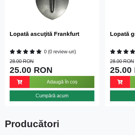
Lopată ascuţită Frankfurt
Lopată g
0
(0 review-uri)
28.00 RON
28.00 RON
25.00 RON
25.00
Adaugă în coș
Cumpără acum
Producători