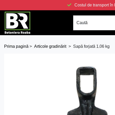
Costul de transport 
Caută
Prima pagină
>
Articole gradinărit
>
Sapă forjată 1.06 kg