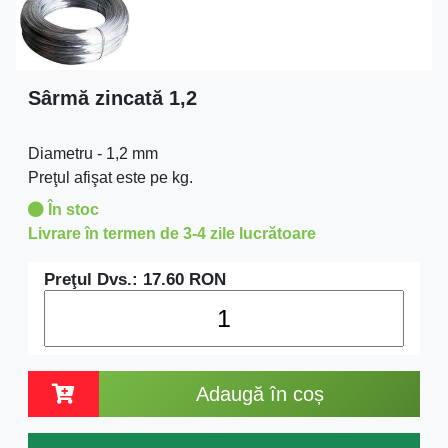
Sârmă zincată 1,2
Diametru - 1,2 mm
Preţul afişat este pe kg.
În stoc
Livrare în termen de 3-4 zile lucrătoare
Preţul Dvs.:
17.60
RON
Adaugă în coș