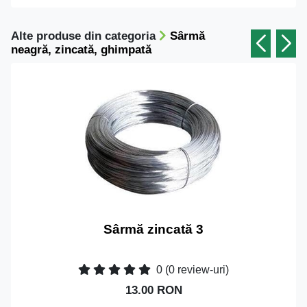
Alte produse din categoria
Sârmă
neagră, zincată, ghimpată
Sârmă zincată 3
0
(0 review-uri)
13.00 RON