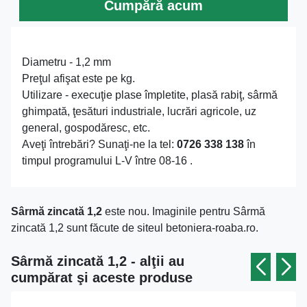
Cumpără acum
Diametru - 1,2 mm
Preţul afişat este pe kg.
Utilizare - execuţie plase împletite, plasă rabiţ, sârmă
ghimpată, ţesături industriale, lucrări agricole, uz
general, gospodăresc, etc.
Aveţi întrebări? Sunaţi-ne la tel:
0726 338 138
în
timpul programului L-V între 08-16 .
Sârmă zincată 1,2
este nou. Imaginile pentru Sârmă
zincată 1,2 sunt făcute de siteul betoniera-roaba.ro.
Sârmă zincată 1,2 - alţii au
cumpărat şi aceste produse