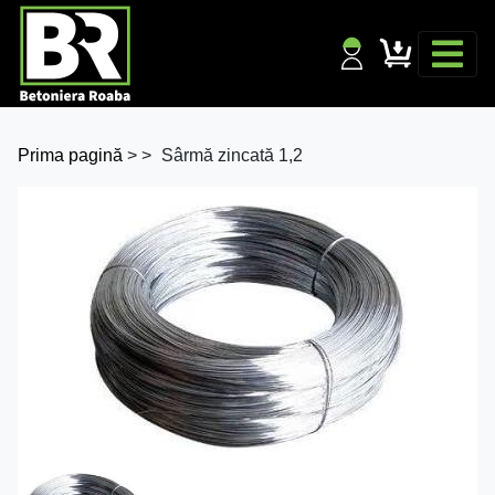
Prima pagină
>
>
Sârmă zincată 1,2