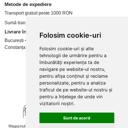
Metode de expediere
Transport gratuit peste 1000 RON
Sumă transport de la 19.99 RON
Livrare în toate țară
Folosim cookie-uri
București • Cluj-Napoca • Brașov • Timișoara • Iași •
Constanța • Craiova
Folosim cookie-uri și alte
tehnologii de urmărire pentru a
Plăți cu card bancar prin
îmbunătăți experiența ta de
navigare pe website-ul nostru,
pentru afișa conținut și reclame
personalizate, pentru a analiza
traficul de pe website-ul nostru și
pentru a înțelege de unde vin
vizitatorii noștri.
Sunt de acord
Magazinul online betoniera-roaba.ro folosește cookies. Navigând în