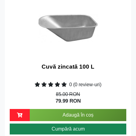
Cuvă zincată 100 L
0
(0 review-uri)
85.00 RON
79.99 RON
Adaugă în coș
Cumpără acum