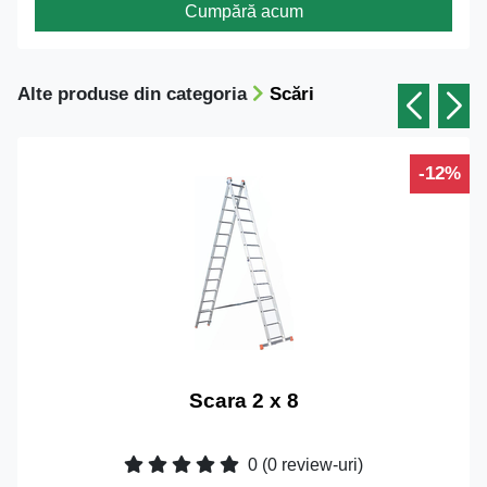
Cumpără acum
Alte produse din categoria
Scări
-12%
Scara 2 x 8
0
(0 review-uri)