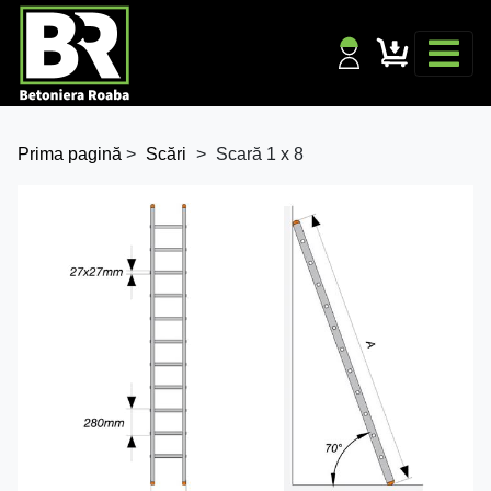
Prima pagină
>
Scări
>
Scară 1 x 8