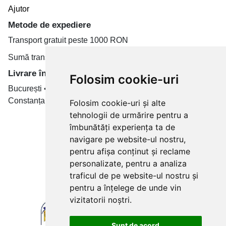
Ajutor
Metode de expediere
Transport gratuit peste 1000 RON
Sumă transport de la 19.99 RON
Livrare în toate țară
Folosim cookie-uri
București • Cluj-Napoca • Brașov • Timișoara • Iași •
Constanța • Craiova
Folosim cookie-uri și alte
tehnologii de urmărire pentru a
Plăți cu card bancar prin
îmbunătăți experiența ta de
navigare pe website-ul nostru,
pentru afișa conținut și reclame
personalizate, pentru a analiza
traficul de pe website-ul nostru și
pentru a înțelege de unde vin
vizitatorii noștri.
Sunt de acord