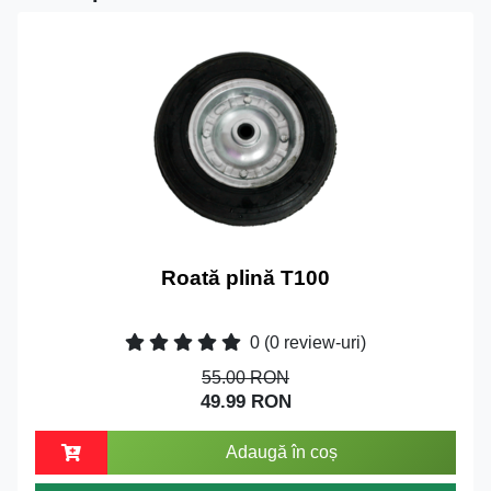
Roată plină T100
0
(0 review-uri)
55.00 RON
49.99 RON
Adaugă în coș