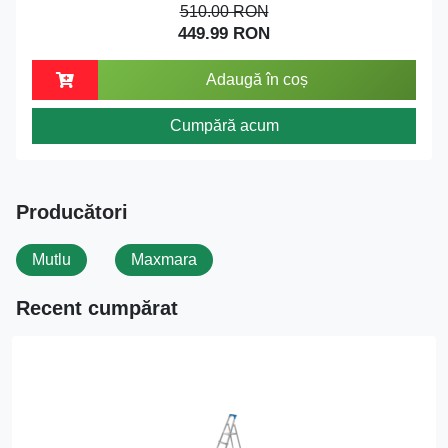
510.00 RON
449.99 RON
Adaugă în coș
Cumpără acum
Producători
Mutlu
Maxmara
Recent cumpărat