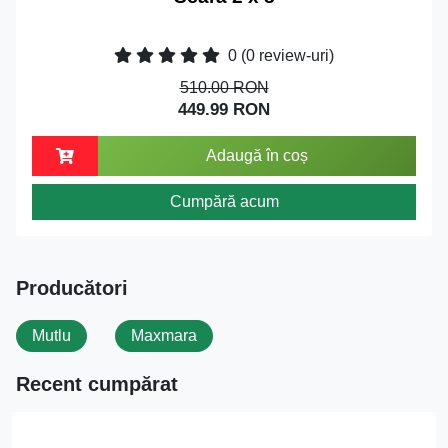
0
(0 review-uri)
510.00 RON
449.99 RON
Adaugă în coș
Cumpără acum
Producători
Mutlu
Maxmara
Recent cumpărat