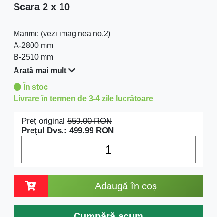
Scara 2 x 10
Marimi: (vezi imaginea no.2)
A-2800 mm
B-2510 mm
C-4480 mm
Arată mai mult
C1-4100 mm
În stoc
Stabilizator: 894 mm
Livrare în termen de 3-4 zile lucrătoare
Greutate: 9.9 kg
Preţ original
550.00
RON
Preţul Dvs.:
499.99
RON
Adaugă în coș
Cumpără acum