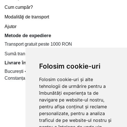
Cum cumpăr?
Modalităţi de transport
Ajutor
Metode de expediere
Transport gratuit peste 1000 RON
Sumă transport de la 19.99 RON
Livrare în toate țară
Folosim cookie-uri
București • Cluj-Napoca • Brașov • Timișoara • Iași •
Constanța • Craiova
Folosim cookie-uri și alte
tehnologii de urmărire pentru a
Plăți cu card bancar prin
îmbunătăți experiența ta de
navigare pe website-ul nostru,
pentru afișa conținut și reclame
personalizate, pentru a analiza
traficul de pe website-ul nostru și