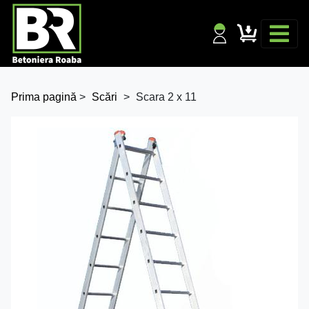
Prima pagină
>
Scări
>
Scara 2 x 11