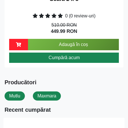
0
(0 review-uri)
510.00 RON
449.99 RON
Adaugă în coș
Cumpără acum
Producători
Mutlu
Maxmara
Recent cumpărat