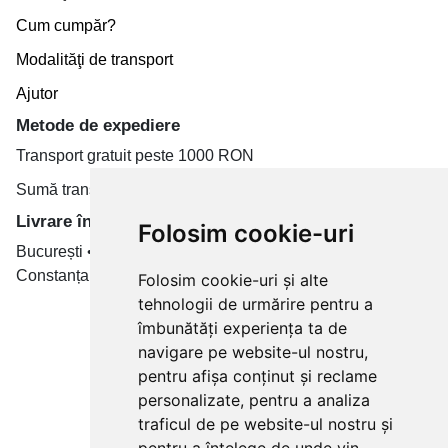
Cum cumpăr?
Modalităţi de transport
Ajutor
Metode de expediere
Transport gratuit peste 1000 RON
Sumă transport de la 19.99 RON
Livrare în toate țară
Folosim cookie-uri
București • Cluj-Napoca • Brașov • Timișoara • Iași •
Constanța • Craiova
Folosim cookie-uri și alte
tehnologii de urmărire pentru a
Plăți cu card bancar prin
îmbunătăți experiența ta de
navigare pe website-ul nostru,
pentru afișa conținut și reclame
personalizate, pentru a analiza
traficul de pe website-ul nostru și