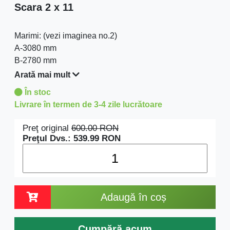
Scara 2 x 11
Marimi: (vezi imaginea no.2)
A-3080 mm
B-2780 mm
C-5045 mm
Arată mai mult
C1-4615 mm
În stoc
Stabilizator: 894 mm
Livrare în termen de 3-4 zile lucrătoare
Greutate: 11,6 kg
Preţ original
600.00
RON
Preţul Dvs.:
539.99
RON
Adaugă în coș
Cumpără acum