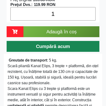
Preţul Dvs.:
119.99
RON
Adaugă în coș
Cumpără acum
Greutate de transport
: 5 kg.
Scară pliantă Kanat Elips, 3 trepte + platformă, din oțel
rezistent, cu înălțime totală de 130 cm și capacitate de
150 kg. Ușoară, stabilă și sigură, ideală pentru lucrări
casnice sau profesionale.
Scara Kanat Elips cu 3 trepte și platformă este un
instrument versatil și sigur pentru activități la înălțime
medie, atât în interior, cât și în exterior. Construcția
unilaterală și pliabilă
permite depozitarea facilă și