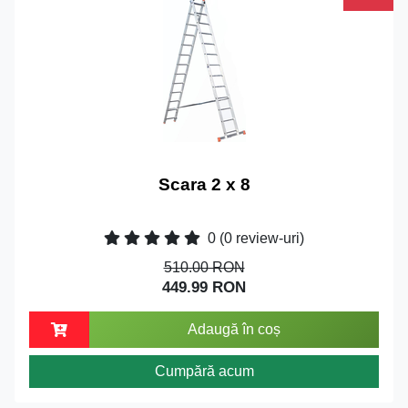
Scara 2 x 8
0
(0 review-uri)
510.00 RON
449.99 RON
Adaugă în coș
Cumpără acum