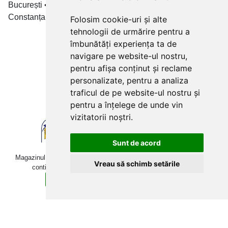
București • Cluj-Napoca • Brașov • Timișoara • Iași •
Constanța • Craiova
Folosim cookie-uri și alte
tehnologii de urmărire pentru a
Plăți cu card bancar prin
îmbunătăți experiența ta de
navigare pe website-ul nostru,
pentru afișa conținut și reclame
personalizate, pentru a analiza
traficul de pe website-ul nostru și
pentru a înțelege de unde vin
vizitatorii noștri.
Sunt de acord
Magazinul online betoniera-roaba.ro folosește cookies. Navigând în
Vreau să schimb setările
continuare, îți exprimi acordul pentru folosirea acestora.
Sunt de acord
Află mai multe detalii aici.