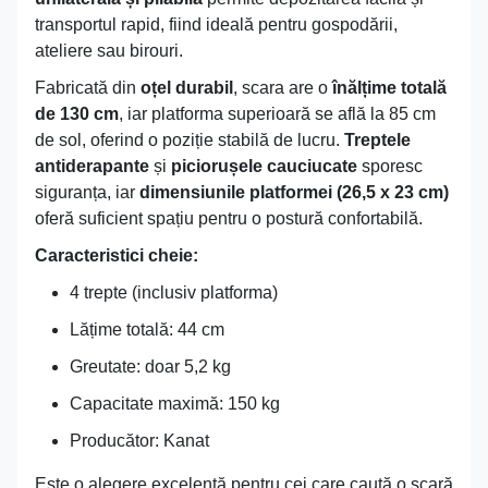
transportul rapid, fiind ideală pentru gospodării,
ateliere sau birouri.
Fabricată din
oțel durabil
, scara are o
înălțime totală
de 130 cm
, iar platforma superioară se află la 85 cm
de sol, oferind o poziție stabilă de lucru.
Treptele
antiderapante
și
piciorușele cauciucate
sporesc
siguranța, iar
dimensiunile platformei (26,5 x 23 cm)
oferă suficient spațiu pentru o postură confortabilă.
Caracteristici cheie:
4 trepte (inclusiv platforma)
Lățime totală: 44 cm
Greutate: doar 5,2 kg
Capacitate maximă: 150 kg
Producător: Kanat
Este o alegere excelentă pentru cei care caută o scară