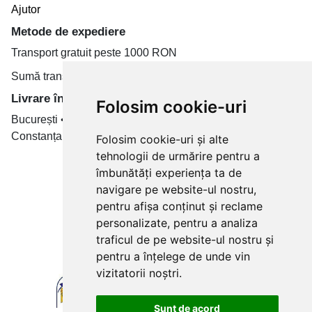
Ajutor
Metode de expediere
Transport gratuit peste 1000 RON
Sumă transport de la 19.99 RON
Livrare în toate țară
Folosim cookie-uri
București • Cluj-Napoca • Brașov • Timișoara • Iași •
Constanța • Craiova
Folosim cookie-uri și alte
tehnologii de urmărire pentru a
Plăți cu card bancar prin
îmbunătăți experiența ta de
navigare pe website-ul nostru,
pentru afișa conținut și reclame
personalizate, pentru a analiza
traficul de pe website-ul nostru și
pentru a înțelege de unde vin
vizitatorii noștri.
Sunt de acord