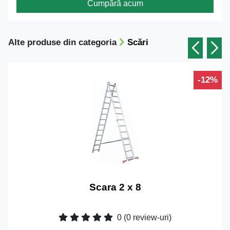
Cumpără acum
Alte produse din categoria
Scări
-12%
Scara 2 x 8
0
(0 review-uri)