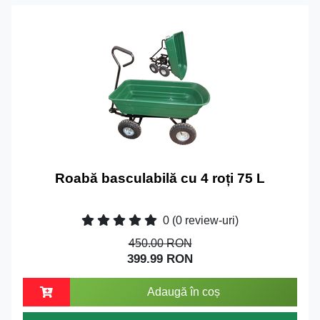
Roabă basculabilă cu 4 roți 75 L
0
(0 review-uri)
450.00 RON
399.99 RON
Adaugă în coș