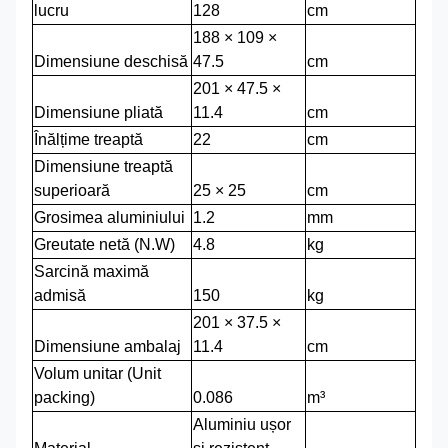
lucru
128
cm
188 × 109 ×
Dimensiune deschisă
47.5
cm
201 × 47.5 ×
Dimensiune pliată
11.4
cm
Înălțime treaptă
22
cm
Dimensiune treaptă
superioară
25 × 25
cm
Grosimea aluminiului
1.2
mm
Greutate netă (N.W)
4.8
kg
Sarcină maximă
admisă
150
kg
201 × 37.5 ×
Dimensiune ambalaj
11.4
cm
Volum unitar (Unit
packing)
0.086
m³
Aluminiu ușor