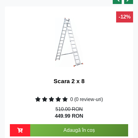
-12%
Scara 2 x 8
0
(0 review-uri)
510.00 RON
449.99 RON
Adaugă în coș