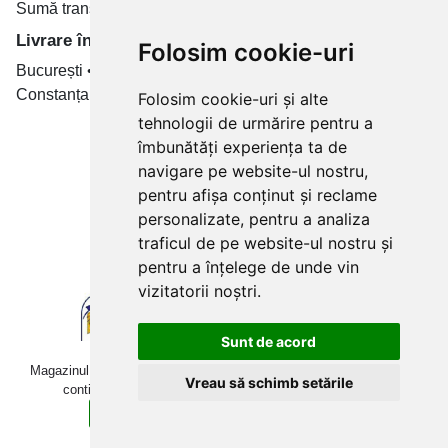
Sumă transport de la 19.99 RON
Livrare în toate țară
Folosim cookie-uri
București • Cluj-Napoca • Brașov • Timișoara • Iași •
Constanța • Craiova
Folosim cookie-uri și alte
tehnologii de urmărire pentru a
Plăți cu card bancar prin
îmbunătăți experiența ta de
navigare pe website-ul nostru,
pentru afișa conținut și reclame
personalizate, pentru a analiza
traficul de pe website-ul nostru și
pentru a înțelege de unde vin
vizitatorii noștri.
Sunt de acord
Magazinul online betoniera-roaba.ro folosește cookies. Navigând în
Vreau să schimb setările
continuare, îți exprimi acordul pentru folosirea acestora.
Sunt de acord
Află mai multe detalii aici.