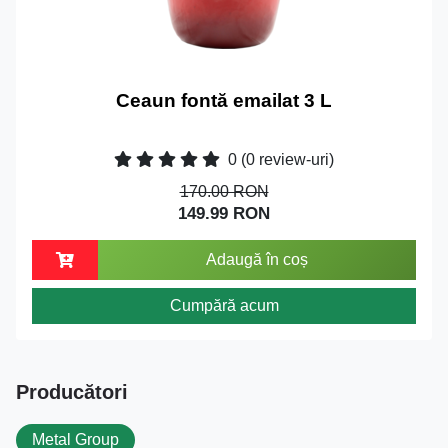
Ceaun fontă emailat 3 L
0
(0 review-uri)
170.00 RON
149.99 RON
Adaugă în coș
Cumpără acum
Producători
Metal Group