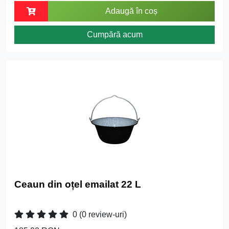
Adaugă în coș
Cumpără acum
Ceaun din oțel emailat 22 L
0
(0 review-uri)