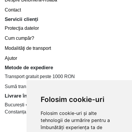
Contact
Servicii clienți
Protecţia datelor
Cum cumpăr?
Modalităţi de transport
Ajutor
Metode de expediere
Transport gratuit peste 1000 RON
Sumă transport de la 19.99 RON
Livrare în toate țară
Folosim cookie-uri
București • Cluj-Napoca • Brașov • Timișoara • Iași •
Constanța • Craiova
Folosim cookie-uri și alte
tehnologii de urmărire pentru a
Plăți cu card bancar prin
îmbunătăți experiența ta de