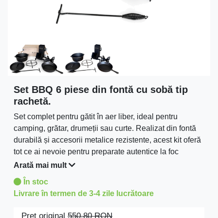
Set BBQ 6 piese din fontă cu sobă tip
rachetă.
Set complet pentru gătit în aer liber, ideal pentru
camping, grătar, drumeții sau curte. Realizat din fontă
durabilă și accesorii metalice rezistente, acest kit oferă
tot ce ai nevoie pentru preparate autentice la foc
deschis.
Arată mai mult
În stoc
Livrare în termen de 3-4 zile lucrătoare
Preţ original
550.80
RON