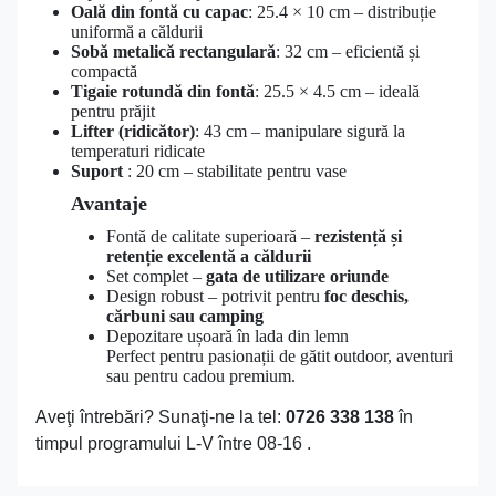
Oală din fontă cu capac
: 25.4 × 10 cm – distribuție
uniformă a căldurii
Sobă metalică rectangulară
: 32 cm – eficientă și
compactă
Tigaie rotundă din fontă
: 25.5 × 4.5 cm – ideală
pentru prăjit
Lifter (ridicător)
: 43 cm – manipulare sigură la
temperaturi ridicate
Suport
: 20 cm – stabilitate pentru vase
Avantaje
Fontă de calitate superioară –
rezistență și
retenție excelentă a căldurii
Set complet –
gata de utilizare oriunde
Design robust – potrivit pentru
foc deschis,
cărbuni sau camping
Depozitare ușoară în lada din lemn
Perfect pentru pasionații de gătit outdoor, aventuri
sau pentru cadou premium.
Aveţi întrebări? Sunaţi-ne la tel:
0726 338 138
în
timpul programului L-V între 08-16 .