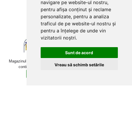
navigare pe website-ul nostru,
pentru afișa conținut și reclame
personalizate, pentru a analiza
traficul de pe website-ul nostru și
pentru a înțelege de unde vin
vizitatorii noștri.
Sunt de acord
Magazinul online betoniera-roaba.ro folosește cookies. Navigând în
Vreau să schimb setările
continuare, îți exprimi acordul pentru folosirea acestora.
Sunt de acord
Află mai multe detalii aici.
Copyright © 2009-2026 betoniera-roaba.ro. Toate drepturile
rezervate Toate prețurile includ TVA!
Web Development:
Techraze