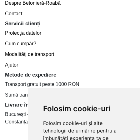
Despre Betonieră-Roabă
Contact
Servicii clienți
Protecţia datelor
Cum cumpăr?
Modalităţi de transport
Ajutor
Metode de expediere
Transport gratuit peste 1000 RON
Sumă transport de la 19.99 RON
Livrare în toate țară
Folosim cookie-uri
București • Cluj-Napoca • Brașov • Timișoara • Iași •
Constanța • Craiova
Folosim cookie-uri și alte
tehnologii de urmărire pentru a
Plăți cu card bancar prin
îmbunătăți experiența ta de