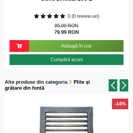
0
(0 review-uri)
85.00 RON
79.99 RON
Adaugă în coș
Cumpără acum
Alte produse din categoria
Plite și
grătare din fontă
-14%