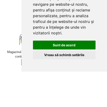
navigare pe website-ul nostru,
pentru afișa conținut și reclame
personalizate, pentru a analiza
traficul de pe website-ul nostru și
pentru a înțelege de unde vin
vizitatorii noștri.
Sunt de acord
Magazinul online betoniera-roaba.ro folosește cookies. Navigând în
Vreau să schimb setările
continuare, îți exprimi acordul pentru folosirea acestora.
Sunt de acord
Află mai multe detalii aici.
Copyright © 2009-2026 betoniera-roaba.ro. Toate drepturile
rezervate Toate prețurile includ TVA!
Web Development:
Techraze