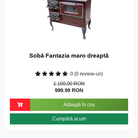
Sobă Fantazia maro dreaptă
0
(0 review-uri)
1 100.00 RON
999.99 RON
Adaugă în coș
Cumpără acum