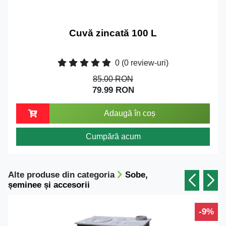
Cuvă zincată 100 L
0
(0 review-uri)
85.00 RON
79.99 RON
Adaugă în coș
Cumpără acum
Alte produse din categoria
Sobe,
șeminee și accesorii
-9%