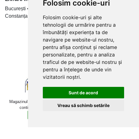
Folosim cookie-uri
București • Cluj-Napoca • Brașov • Timișoara • Iași •
Constanța • Craiova
Folosim cookie-uri și alte
tehnologii de urmărire pentru a
Plăți cu card bancar prin
îmbunătăți experiența ta de
navigare pe website-ul nostru,
pentru afișa conținut și reclame
personalizate, pentru a analiza
traficul de pe website-ul nostru și
pentru a înțelege de unde vin
vizitatorii noștri.
Sunt de acord
Magazinul online betoniera-roaba.ro folosește cookies. Navigând în
Vreau să schimb setările
continuare, îți exprimi acordul pentru folosirea acestora.
Sunt de acord
Află mai multe detalii aici.