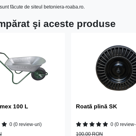
unt făcute de siteul betoniera-roaba.ro.
umpărat şi aceste produse
mex 100 L
Roată plină SK
0
(0 review-uri)
0
(0 review-
N
100.00 RON