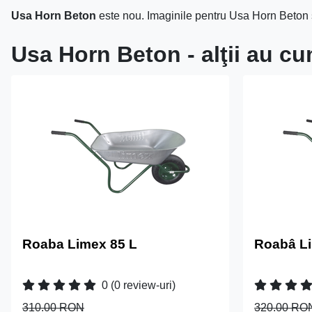
Usa Horn Beton
este nou. Imaginile pentru Usa Horn Beton s
Usa Horn Beton - alţii au c
Roaba Limex 85 L
Roabâ Li
0
(0 review-uri)
310.00 RON
320.00 RO