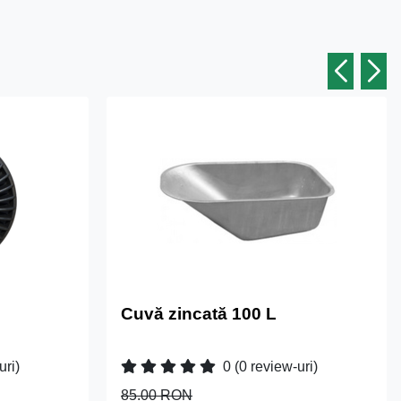
Cuvă zincată 100 L
uri)
0
(0 review-uri)
85.00 RON