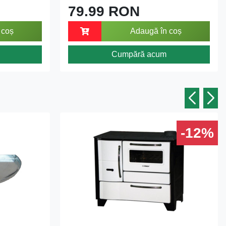
79.99 RON
 coș
Adaugă în coș
Cumpără acum
-12%