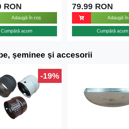
0 RON
79.99 RON
Adaugă în coș
Adaugă în
Cumpără acum
Cumpără acum
e, șeminee și accesorii
-19%