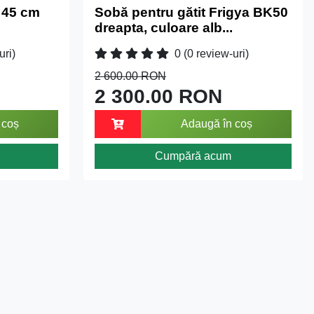
 45 cm
Sobă pentru gătit Frigya BK50
dreapta, culoare alb...
uri)
0
(0 review-uri)
2 600.00 RON
2 300.00 RON
 coș
Adaugă în coș
Cumpără acum