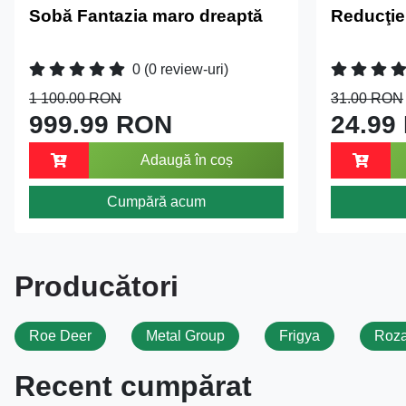
Sobă Fantazia maro dreaptă
Reducţie
0
(0 review-uri)
1 100.00 RON
31.00 RON
999.99 RON
24.99
Adaugă în coș
Cumpără acum
Producători
Roe Deer
Metal Group
Frigya
Roza
Recent cumpărat