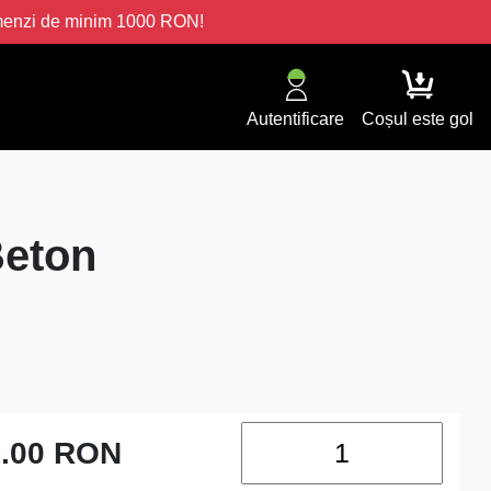
omenzi de minim 1000 RON!
Autentificare
Coșul este gol
Beton
.00
RON