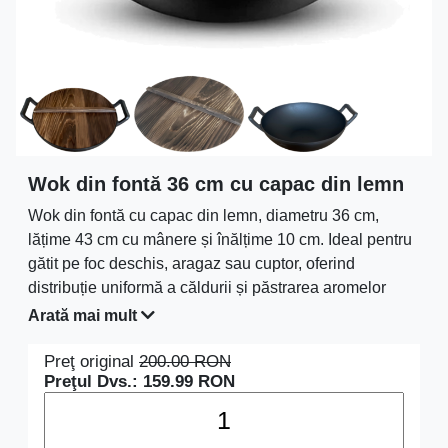
Wok din fontă 36 cm cu capac din lemn
Wok din fontă cu capac din lemn, diametru 36 cm,
lățime 43 cm cu mânere și înălțime 10 cm. Ideal pentru
gătit pe foc deschis, aragaz sau cuptor, oferind
distribuție uniformă a căldurii și păstrarea aromelor
datorită capacului din lemn.
Arată mai mult
Preţ original
200.00
RON
Preţul Dvs.:
159.99
RON