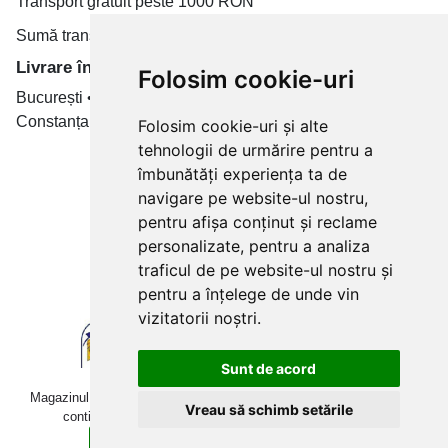
Transport gratuit peste 1000 RON
Sumă transport de la 19.99 RON
Livrare în toate țară
Folosim cookie-uri
București • Cluj-Napoca • Brașov • Timișoara • Iași •
Constanța • Craiova
Folosim cookie-uri și alte
tehnologii de urmărire pentru a
Plăți cu card bancar prin
îmbunătăți experiența ta de
navigare pe website-ul nostru,
pentru afișa conținut și reclame
personalizate, pentru a analiza
traficul de pe website-ul nostru și
pentru a înțelege de unde vin
vizitatorii noștri.
Sunt de acord
Magazinul online betoniera-roaba.ro folosește cookies. Navigând în
Vreau să schimb setările
continuare, îți exprimi acordul pentru folosirea acestora.
Sunt de acord
Află mai multe detalii aici.