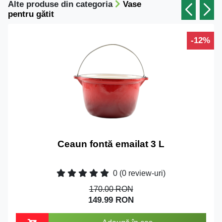
Alte produse din categoria
Vase
pentru gătit
-12%
Ceaun fontă emailat 3 L
0
(0 review-uri)
170.00 RON
149.99 RON