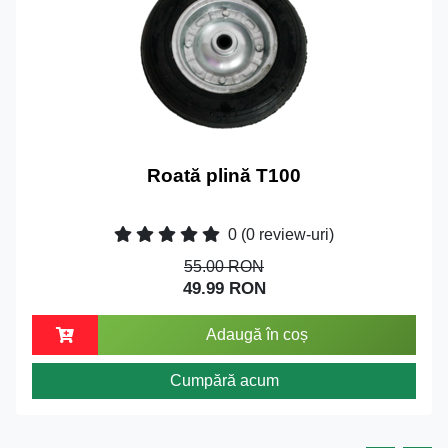
Roată plină T100
0
(0 review-uri)
55.00 RON
49.99 RON
Adaugă în coș
Cumpără acum