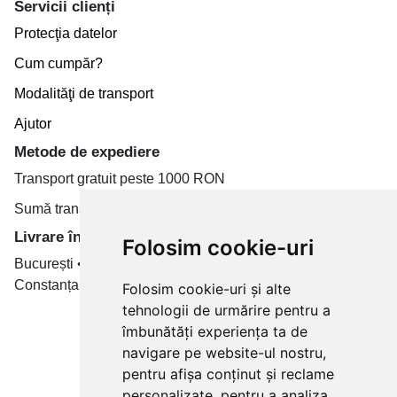
Servicii clienți
Protecţia datelor
Cum cumpăr?
Modalităţi de transport
Ajutor
Metode de expediere
Transport gratuit peste 1000 RON
Sumă transport de la 19.99 RON
Livrare în toate țară
Folosim cookie-uri
București • Cluj-Napoca • Brașov • Timișoara • Iași •
Constanța • Craiova
Folosim cookie-uri și alte
tehnologii de urmărire pentru a
Plăți cu card bancar prin
îmbunătăți experiența ta de
navigare pe website-ul nostru,
pentru afișa conținut și reclame
personalizate, pentru a analiza