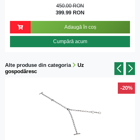
450.00 RON
399.99 RON
Adaugă în coș
Cumpără acum
Alte produse din categoria
Uz
gospodăresc
-20%