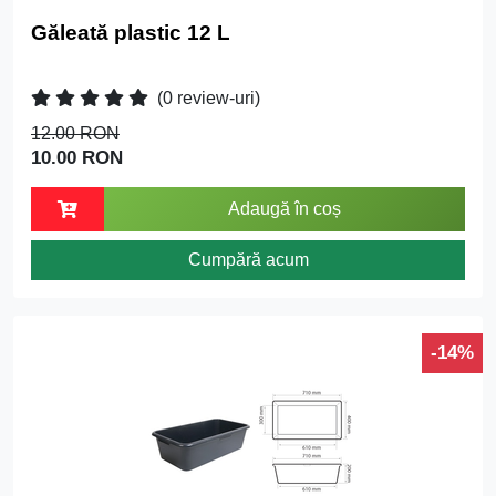
Găleată plastic 12 L
(0 review-uri)
12.00 RON
10.00 RON
Adaugă în coș
Cumpără acum
-14%