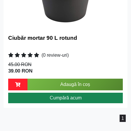
Ciubăr mortar 90 L rotund
(0 review-uri)
45.00 RON
39.00 RON
Adaugă în coș
Cumpără acum
1