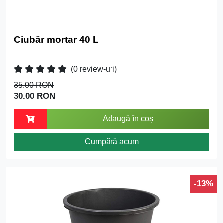
Ciubăr mortar 40 L
(0 review-uri)
35.00 RON
30.00 RON
Adaugă în coș
Cumpără acum
-13%