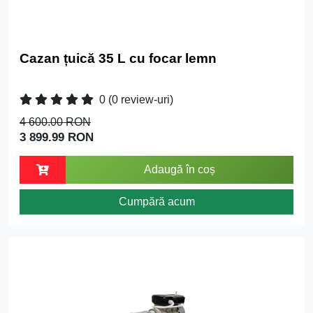
Cazan țuică 35 L cu focar lemn
0
(0 review-uri)
4 600.00 RON
3 899.99 RON
Adaugă în coș
Cumpără acum