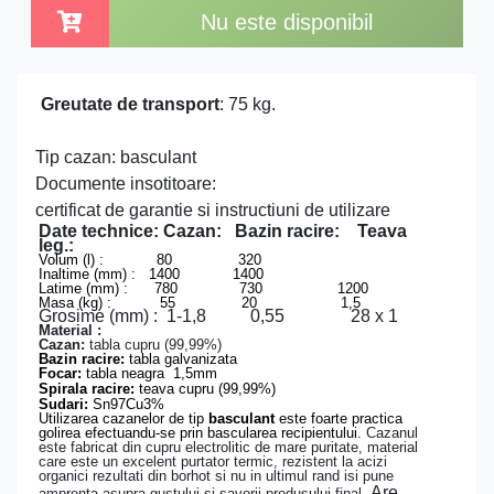
Nu este disponibil
Greutate de transport
: 75 kg.
Tip cazan: basculant
Documente insotitoare:
certificat de garantie si instructiuni de utilizare
Date t
echnice:
Cazan: Bazin racire:
Teava
leg.:
Volum (l) : 80 320
Inaltime (mm) : 1400 1400
Latime (mm) : 780 730 1200
Masa (kg) : 55 20 1,5
Grosime (mm) : 1-1,8 0,55 28 x 1
Material :
Caza
n:
tabla cupru (99,99%)
Bazin racire
:
tabla galvanizata
Focar
:
tabla neagra 1,5mm
Spirala racire:
teava cupru (99,99%)
Sudari:
Sn97Cu3%
Utilizarea cazanelor de tip
basculant
este foarte practica
golirea efectuandu-se prin bascularea recipientului.
Cazanul
este fabricat din cupru electrolitic de mare puritate, material
care este un excelent purtator termic, rezistent la acizi
organici rezultati din borhot si nu in ultimul rand isi pune
Are
amprenta asupra gustului si savorii produsului final.