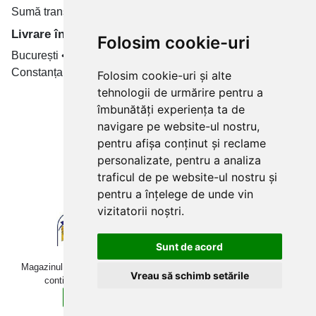
Sumă transport de la 19.99 RON
Livrare în toate țară
Folosim cookie-uri
București • Cluj-Napoca • Brașov • Timișoara • Iași •
Constanța • Craiova
Folosim cookie-uri și alte
tehnologii de urmărire pentru a
Plăți cu card bancar prin
îmbunătăți experiența ta de
navigare pe website-ul nostru,
pentru afișa conținut și reclame
personalizate, pentru a analiza
traficul de pe website-ul nostru și
pentru a înțelege de unde vin
vizitatorii noștri.
Sunt de acord
Magazinul online betoniera-roaba.ro folosește cookies. Navigând în
Vreau să schimb setările
continuare, îți exprimi acordul pentru folosirea acestora.
Sunt de acord
Află mai multe detalii aici.