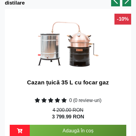
distilare
-10%
Cazan țuică 35 L cu focar gaz
0
(0 review-uri)
4 200.00 RON
3 799.99 RON
Adaugă în coș