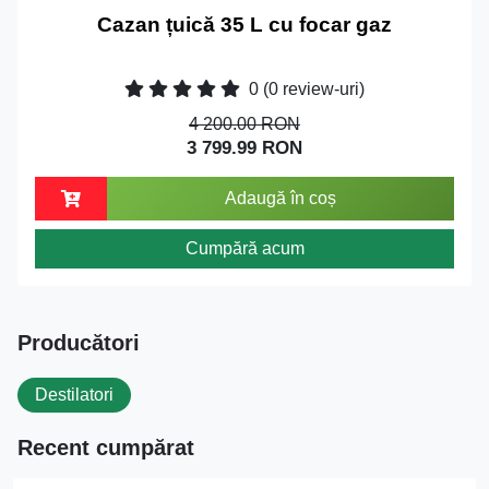
Cazan țuică 35 L cu focar gaz
0
(0 review-uri)
4 200.00 RON
3 799.99 RON
Adaugă în coș
Cumpără acum
Producători
Destilatori
Recent cumpărat