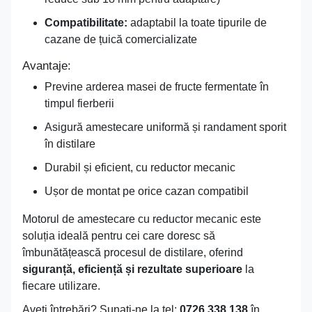
Compatibilitate:
adaptabil la toate tipurile de
cazane de țuică comercializate
Avantaje:
Previne arderea masei de fructe fermentate în
timpul fierberii
Asigură amestecare uniformă și randament sporit
în distilare
Durabil și eficient, cu reductor mecanic
Ușor de montat pe orice cazan compatibil
Motorul de amestecare cu reductor mecanic este
soluția ideală pentru cei care doresc să
îmbunătățească procesul de distilare, oferind
siguranță, eficiență și rezultate superioare
la
fiecare utilizare.
Aveţi întrebări? Sunaţi-ne la tel:
0726 338 138
în