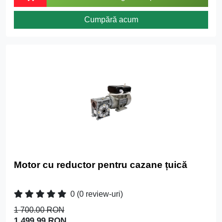
Cumpără acum
Motor cu reductor pentru cazane țuică
0
(0 review-uri)
1 700.00 RON
1 499.99 RON