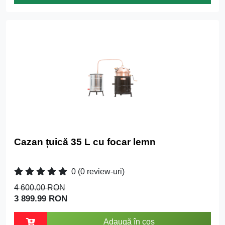
Cazan țuică 35 L cu focar lemn
0
(0 review-uri)
4 600.00 RON
3 899.99 RON
Adaugă în coș