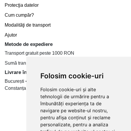
Protecţia datelor
Cum cumpăr?
Modalităţi de transport
Ajutor
Metode de expediere
Transport gratuit peste 1000 RON
Sumă transport de la 19.99 RON
Livrare în toate țară
Folosim cookie-uri
București • Cluj-Napoca • Brașov • Timișoara • Iași •
Constanța • Craiova
Folosim cookie-uri și alte
tehnologii de urmărire pentru a
Plăți cu card bancar prin
îmbunătăți experiența ta de
navigare pe website-ul nostru,
pentru afișa conținut și reclame
personalizate, pentru a analiza