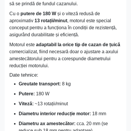
să se prindă de fundul cazanului.
Cu o
putere de 180 W
și o viteză redusă de
aproximativ
13 rotații/minut
, motorul este special
conceput pentru a funcționa în condiții de rezistență,
asigurând durabilitate și eficiență.
Motorul este
adaptabil la orice tip de cazan de țuică
comercializat, fiind necesară doar o ajustare a axului
amestecătorului pentru a corespunde diametrului
reducției motorului.
Date tehnice:
Greutate transport:
8 kg
Putere:
180 W
Viteză:
~13 rotații/minut
Diametru interior reducție motor:
18 mm
Diametru ax amestecător:
cca. 20 mm (se
reduce sub 18 mm pentru adaptare)