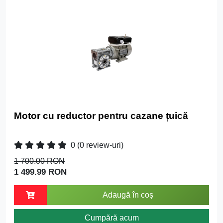
Motor cu reductor pentru cazane țuică
0
(0 review-uri)
1 700.00 RON
1 499.99 RON
Adaugă în coș
Cumpără acum