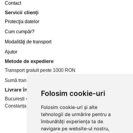
Contact
Servicii clienți
Protecţia datelor
Cum cumpăr?
Modalităţi de transport
Ajutor
Metode de expediere
Transport gratuit peste 1000 RON
Sumă transport de la 19.99 RON
Livrare în toate țară
Folosim cookie-uri
București • Cluj-Napoca • Brașov • Timișoara • Iași •
Constanța • Craiova
Folosim cookie-uri și alte
tehnologii de urmărire pentru a
Plăți cu card bancar prin
îmbunătăți experiența ta de
navigare pe website-ul nostru,