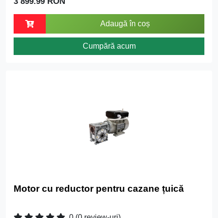
3 899.99 RON
Adaugă în coș
Cumpără acum
Motor cu reductor pentru cazane țuică
0
(0 review-uri)