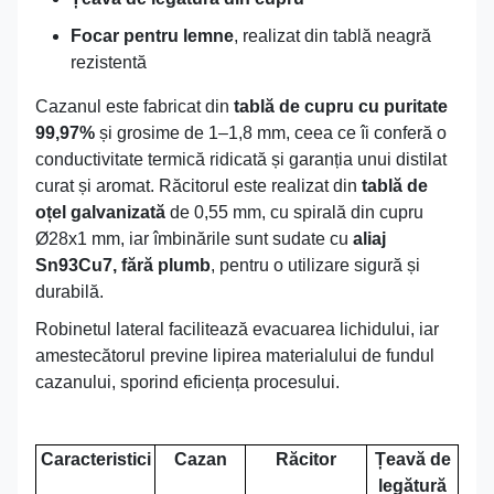
Focar pentru lemne
, realizat din tablă neagră
rezistentă
Cazanul este fabricat din
tablă de cupru cu puritate
99,97%
și grosime de 1–1,8 mm, ceea ce îi conferă o
conductivitate termică ridicată și garanția unui distilat
curat și aromat. Răcitorul este realizat din
tablă de
oțel galvanizată
de 0,55 mm, cu spirală din cupru
Ø28x1 mm, iar îmbinările sunt sudate cu
aliaj
Sn93Cu7, fără plumb
, pentru o utilizare sigură și
durabilă.
Robinetul lateral facilitează evacuarea lichidului, iar
amestecătorul previne lipirea materialului de fundul
cazanului, sporind eficiența procesului.
Caracteristici
Cazan
Răcitor
Țeavă de
legătură