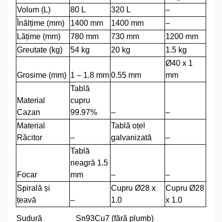
Volum (L)
80 L
320 L
–
Înălțime (mm)
1400 mm
1400 mm
–
Lățime (mm)
780 mm
730 mm
1200 mm
Greutate (kg)
54 kg
20 kg
1.5 kg
Ø40 x 1
Grosime (mm)
1 – 1.8 mm
0.55 mm
mm
Tablă
Material
cupru
Cazan
99.97%
–
–
Material
Tablă oțel
Răcitor
–
galvanizată
–
Tablă
neagră 1.5
Focar
mm
–
–
Spirală și
Cupru Ø28 x
Cupru Ø28
țeavă
–
1.0
x 1.0
Sudură
Sn93Cu7 (fără plumb)