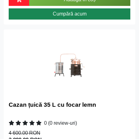
Cumpără acum
Cazan țuică 35 L cu focar lemn
0
(0 review-uri)
4 600.00 RON