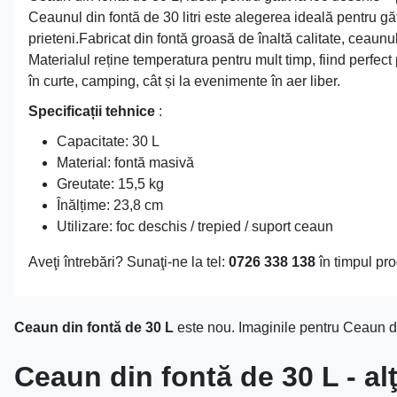
Ceaunul din fontă de 30 litri este alegerea ideală pentru găti
prieteni.Fabricat din fontă groasă de înaltă calitate, ceaunu
Materialul reține temperatura pentru mult timp, fiind perfect p
în curte, camping, cât și la evenimente în aer liber.
Specificații tehnice
:
Capacitate: 30 L
Material: fontă masivă
Greutate: 15,5 kg
Înălțime: 23,8 cm
Utilizare: foc deschis / trepied / suport ceaun
Aveţi întrebări? Sunaţi-ne la tel:
0726 338 138
în timpul pro
Ceaun din fontă de 30 L
este nou. Imaginile pentru Ceaun din
Ceaun din fontă de 30 L - al