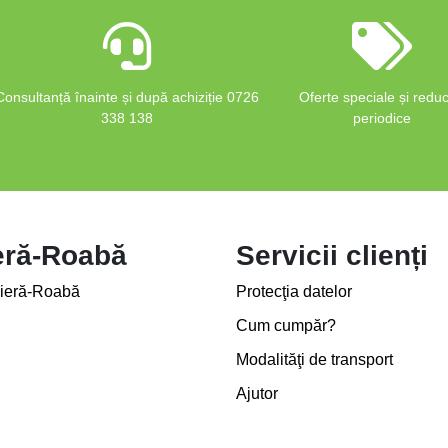
Consultanță înainte și după achiziție 0726
Oferte speciale și reduc
338 138
periodice
eră-Roabă
Servicii clienți
ieră-Roabă
Protecţia datelor
Cum cumpăr?
Modalităţi de transport
Ajutor