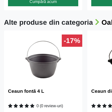
Cumpără acum
Alte produse din categoria
Oal
-17%
Ceaun fontă 4 L
Ceaun di
0
(0 review-uri)