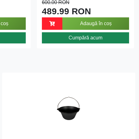
600.00 RON
489.99 RON
 coș
Adaugă în coș
Cumpără acum