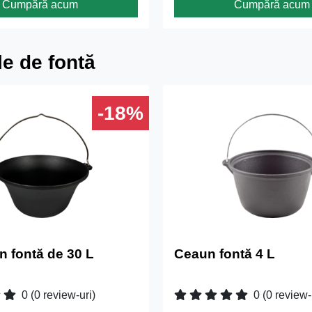
Cumpără acum
Cumpără acum
e de fontă
-18%
n fontă de 30 L
Ceaun fontă 4 L
0
(0 review-uri)
0
(0 review-