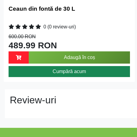
Ceaun din fontă de 30 L
0
(0 review-uri)
600.00 RON
489.99 RON
Adaugă în coș
Cumpără acum
Review-uri