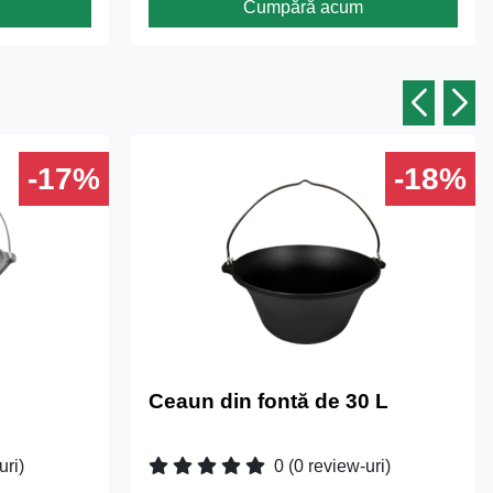
Cumpără acum
-17%
-18%
Ceaun din fontă de 30 L
uri)
0
(0 review-uri)