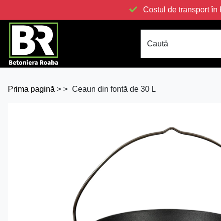
Costul de transport 
Caută
Prima pagină
>
>
Ceaun din fontă de 30 L