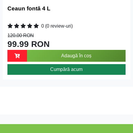
Ceaun fontă 4 L
0
(0 review-uri)
120.00 RON
99.99 RON
Adaugă în coș
Cumpără acum