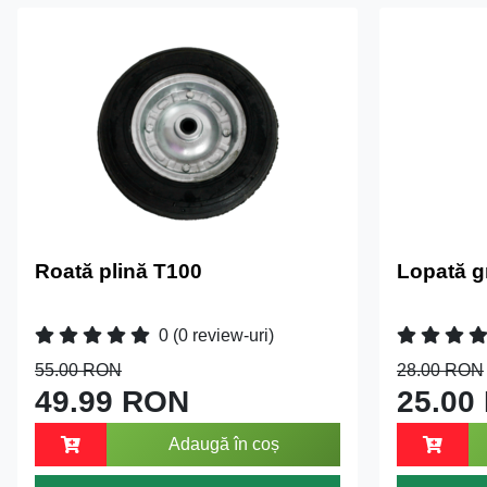
Roată plină T100
Lopată g
0
(0 review-uri)
55.00 RON
28.00 RON
49.99 RON
25.00
Adaugă în coș