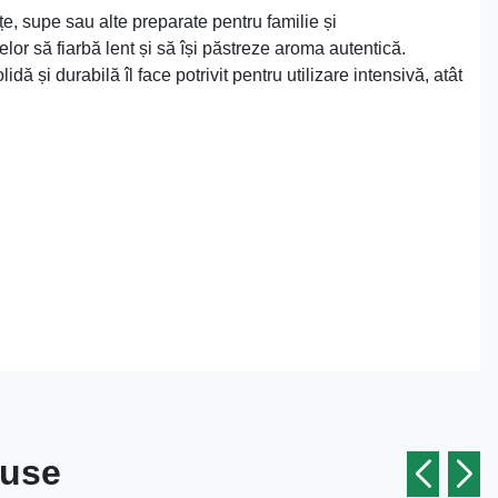
ițe, supe sau alte preparate pentru familie și
elor să fiarbă lent și să își păstreze aroma autentică.
dă și durabilă îl face potrivit pentru utilizare intensivă, atât
duse