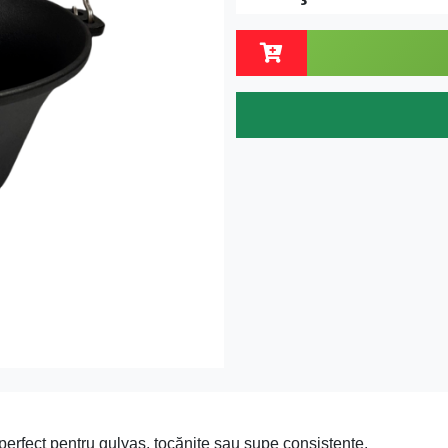
 perfect pentru gulyaș, tocănițe sau supe consistente.