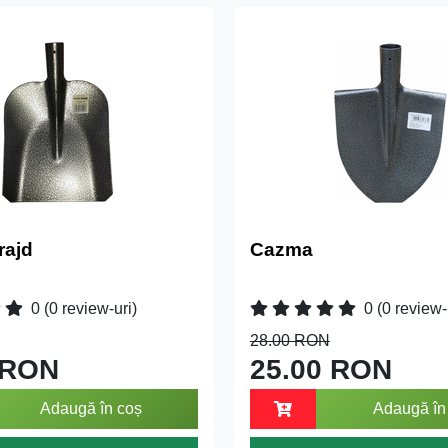
rajd
Cazma
0
(0 review-uri)
0
(0 review-
28.00 RON
 RON
25.00 RON
Adaugă în coș
Adaugă în