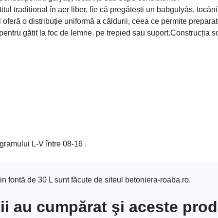
tul tradițional în aer liber, fie că pregătești un babgulyás, tocăn
l oferă o distribuție uniformă a căldurii, ceea ce permite preparat
entru gătit la foc de lemne, pe trepied sau suport.Construcția soli
gramului L-V între 08-16 .
 fontă de 30 L sunt făcute de siteul betoniera-roaba.ro.
ţii au cumpărat şi aceste pro