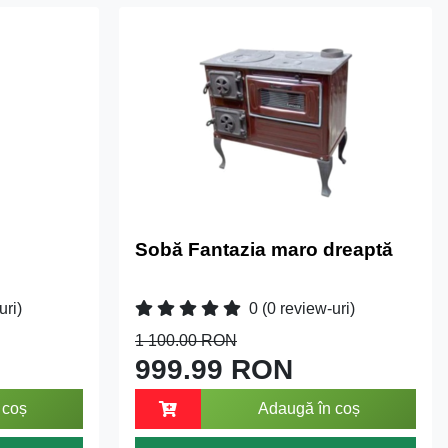
Sobă Fantazia maro dreaptă
uri)
0
(0 review-uri)
1 100.00 RON
999.99 RON
 coș
Adaugă în coș