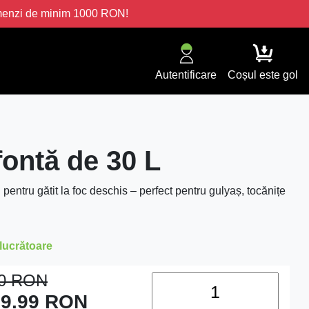
omenzi de minim 1000 RON!
Autentificare
Coșul este gol
fontă de 30 L
pentru gătit la foc deschis – perfect pentru gulyaș, tocănițe
 lucrătoare
00
RON
9.99
RON