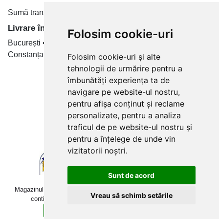
Sumă transport de la 19.99 RON
Livrare în toate țară
Folosim cookie-uri
București • Cluj-Napoca • Brașov • Timișoara • Iași •
Constanța • Craiova
Folosim cookie-uri și alte
tehnologii de urmărire pentru a
Plăți cu card bancar prin
îmbunătăți experiența ta de
navigare pe website-ul nostru,
pentru afișa conținut și reclame
personalizate, pentru a analiza
traficul de pe website-ul nostru și
pentru a înțelege de unde vin
vizitatorii noștri.
Sunt de acord
Magazinul online betoniera-roaba.ro folosește cookies. Navigând în
Vreau să schimb setările
continuare, îți exprimi acordul pentru folosirea acestora.
Sunt de acord
Află mai multe detalii aici.