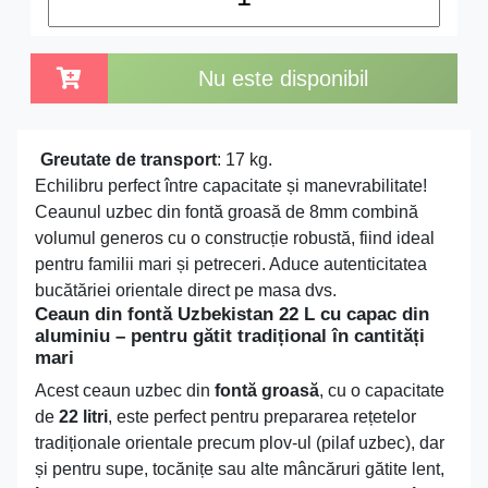
Nu este disponibil
Greutate de transport
: 17 kg.
Echilibru perfect între capacitate și manevrabilitate!
Ceaunul uzbec din fontă groasă de 8mm combină
volumul generos cu o construcție robustă, fiind ideal
pentru familii mari și petreceri. Aduce autenticitatea
bucătăriei orientale direct pe masa dvs.
Ceaun din fontă Uzbekistan 22 L cu capac din
aluminiu – pentru gătit tradițional în cantități
mari
Acest ceaun uzbec din
fontă groasă
, cu o capacitate
de
22 litri
, este perfect pentru prepararea rețetelor
tradiționale orientale precum plov-ul (pilaf uzbec), dar
și pentru supe, tocănițe sau alte mâncăruri gătite lent,