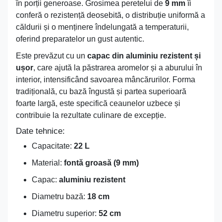
în porții generoase. Grosimea peretelui de
9 mm
îi
conferă o rezistență deosebită, o distribuție uniformă a
căldurii și o menținere îndelungată a temperaturii,
oferind preparatelor un gust autentic.
Este prevăzut cu un
capac din aluminiu rezistent și
ușor
, care ajută la păstrarea aromelor și a aburului în
interior, intensificând savoarea mâncărurilor. Forma
tradițională, cu bază îngustă și partea superioară
foarte largă, este specifică ceaunelor uzbece și
contribuie la rezultate culinare de excepție.
Date tehnice:
Capacitate:
22 L
Material:
fontă groasă (9 mm)
Capac:
aluminiu rezistent
Diametru bază:
18 cm
Diametru superior:
52 cm