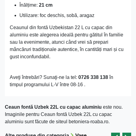
Înălțime:
21 cm
Utilizare: foc deschis, sobă, aragaz
Ceaunul din fontă Uzbekistan 22 L cu capac din
aluminiu este alegerea ideală pentru gătitul în familie
sau la evenimente, atunci când vrei să prepari
mâncăruri tradiționale autentice, în cantități mari și cu
gust inconfundabil.
Aveţi întrebări? Sunaţi-ne la tel:
0726 338 138
în
timpul programului L-V între 08-16 .
Ceaun fontă Uzbek 22L cu capac aluminiu
este nou.
Imaginile pentru Ceaun fontă Uzbek 22L cu capac
aluminiu sunt făcute de siteul betoniera-roaba.ro.
Alte produse din categoria
Vase