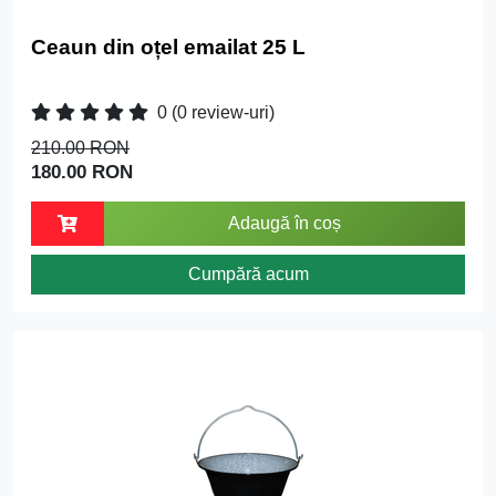
Ceaun din oțel emailat 25 L
0
(0 review-uri)
210.00 RON
180.00 RON
Adaugă în coș
Cumpără acum