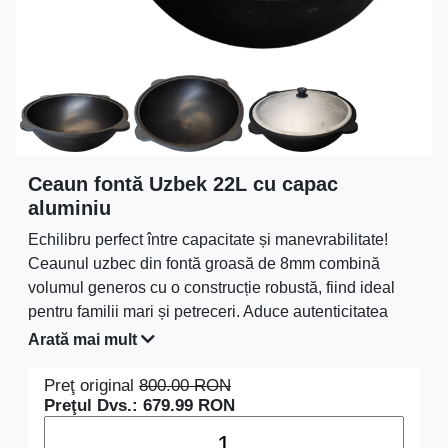
Ceaun fontă Uzbek 22L cu capac
aluminiu
Echilibru perfect între capacitate și manevrabilitate!
Ceaunul uzbec din fontă groasă de 8mm combină
volumul generos cu o construcție robustă, fiind ideal
pentru familii mari și petreceri. Aduce autenticitatea
bucătăriei orientale direct pe masa dvs.
Arată mai mult
Preţ original
800.00
RON
Preţul Dvs.:
679.99
RON