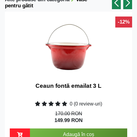
pentru gătit
-12%
Ceaun fontă emailat 3 L
0
(0 review-uri)
170.00 RON
149.99 RON
Adaugă în coș