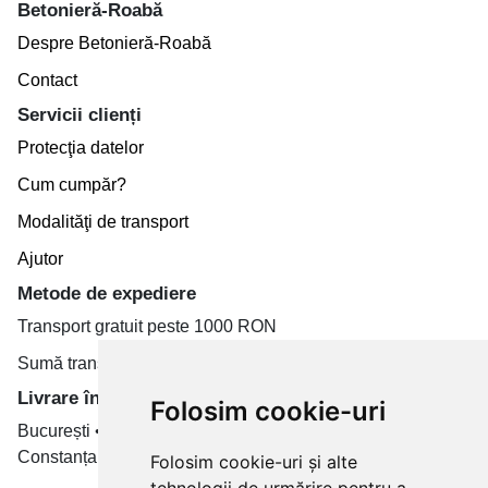
Betonieră-Roabă
Despre Betonieră-Roabă
Contact
Servicii clienți
Protecţia datelor
Cum cumpăr?
Modalităţi de transport
Ajutor
Metode de expediere
Transport gratuit peste 1000 RON
Sumă transport de la 19.99 RON
Livrare în toate țară
Folosim cookie-uri
București • Cluj-Napoca • Brașov • Timișoara • Iași •
Constanța • Craiova
Folosim cookie-uri și alte