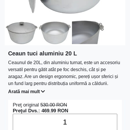
Ceaun tuci aluminiu 20 L
Ceaunul de 20L, din aluminiu turnat, este un accesoriu
versatil pentru gătit atât pe foc deschis, cât și pe
aragaz. Are un design ergonomic, pereți ușor sferici și
un fund larg pentru distribuția uniformă a căldurii.
Include un capac și un mâner metalic pentru transport
Arată mai mult
facil. Materialul rezistent la coroziune și temperaturi
ridicate asigură durabilitate, iar întreținerea este simplă.
Preţ original
530.00
RON
Preţul Dvs.:
469.99
RON