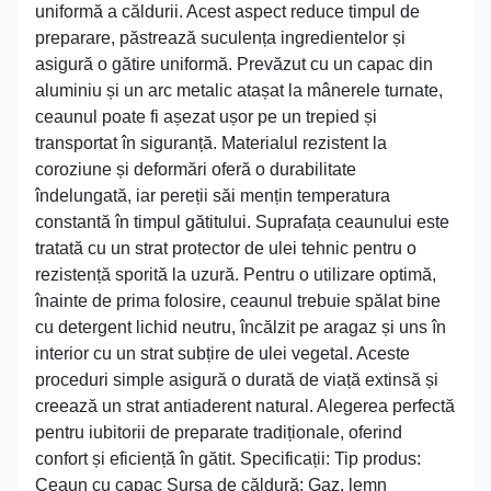
uniformă a căldurii. Acest aspect reduce timpul de
preparare, păstrează suculența ingredientelor și
asigură o gătire uniformă. Prevăzut cu un capac din
aluminiu și un arc metalic atașat la mânerele turnate,
ceaunul poate fi așezat ușor pe un trepied și
transportat în siguranță. Materialul rezistent la
coroziune și deformări oferă o durabilitate
îndelungată, iar pereții săi mențin temperatura
constantă în timpul gătitului. Suprafața ceaunului este
tratată cu un strat protector de ulei tehnic pentru o
rezistență sporită la uzură. Pentru o utilizare optimă,
înainte de prima folosire, ceaunul trebuie spălat bine
cu detergent lichid neutru, încălzit pe aragaz și uns în
interior cu un strat subțire de ulei vegetal. Aceste
proceduri simple asigură o durată de viață extinsă și
creează un strat antiaderent natural. Alegerea perfectă
pentru iubitorii de preparate tradiționale, oferind
confort și eficiență în gătit. Specificații: Tip produs:
Ceaun cu capac Sursa de căldură: Gaz, lemn