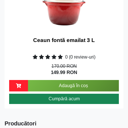
Ceaun fontă emailat 3 L
0
(0 review-uri)
170.00 RON
149.99 RON
Adaugă în coș
Cumpără acum
Producători