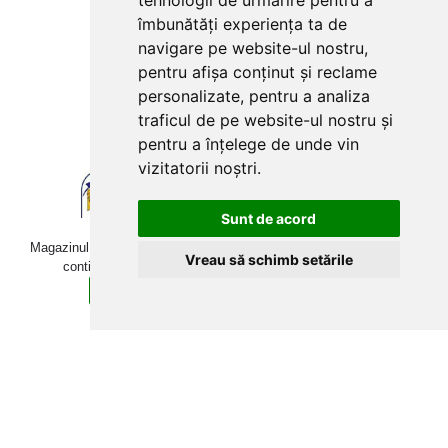
tehnologii de urmărire pentru a
Plăți cu card bancar prin
îmbunătăți experiența ta de
navigare pe website-ul nostru,
pentru afișa conținut și reclame
personalizate, pentru a analiza
traficul de pe website-ul nostru și
pentru a înțelege de unde vin
vizitatorii noștri.
Sunt de acord
Magazinul online betoniera-roaba.ro folosește cookies. Navigând în
Vreau să schimb setările
continuare, îți exprimi acordul pentru folosirea acestora.
Sunt de acord
Află mai multe detalii aici.
Copyright © 2009-2026 betoniera-roaba.ro. Toate drepturile
rezervate Toate prețurile includ TVA!
Web Development:
Techraze