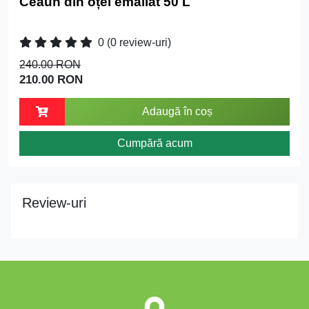
Ceaun din oțel emailat 50 L
0
(0 review-uri)
240.00 RON
210.00 RON
Adaugă în coș
Cumpără acum
Review-uri