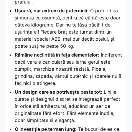
prafului.
Ușoară, dar extrem de puternică:
O poți ridica
și monta cu ușurință, pentru că cântărește doar
câteva kilograme. Dar nu te lăsa păcălit de
ușurința ei! Fiecare braț este turnat dintr-un
material special ABS, mai dur decât oțelul, și
poate susține peste 50 kg.
Rămâne neclintită în fața elementelor:
Indiferent
dacă vara e caniculară sau iarna gerul este
cumplit, marchiza noastră rezistă. Ploaia,
grindina, zăpada, vântul puternic și soarele nu îi
fac nici o atingere.
Un design care se potrivește peste tot:
Liniile
curate și designul discret se integrează perfect
în orice stil arhitectural, aducând un aer de
originalitate fără efort. Fără elemente inutile,
doar simplitate și eleganță.
O investiție pe termen lung:
Te bucuri de ea cel