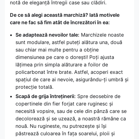
notă de eleganță întregii case sau clădiri.
De ce să alegi această marchiză? Iată motivele
care ne fac să fim atât de încrezători în ea:
Se adaptează nevoilor tale:
Marchizele noaste
sunt modulare, astfel puteți alătura una, două
sau chiar mai multe pentru a obține
dimensiunea pe care o dorești! Poți ajusta
lățimea prin simpla alăturare a foilor de
policarbonat între brate. Astfel, acoperi exact
spațiul de care ai nevoie, asigurându-ți umbră și
protecție totală.
Scapă de grija întreținerii:
Spre deosebire de
copertinele din fier forjat care ruginesc și
necesită vopsire, sau de cele din pânză care se
decolorează și se uzează, a noastră rămâne ca
nouă. Nu rugineste, nu putrezește și își
păstrează culoarea în fața soarelui, ploii și