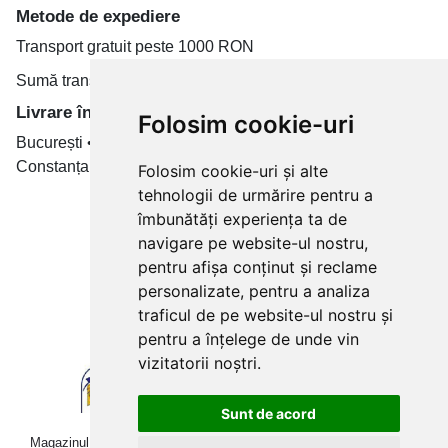
Metode de expediere
Transport gratuit peste 1000 RON
Sumă transport de la 19.99 RON
Livrare în toate țară
Folosim cookie-uri
București • Cluj-Napoca • Brașov • Timișoara • Iași •
Constanța • Craiova
Folosim cookie-uri și alte
tehnologii de urmărire pentru a
Plăți cu card bancar prin
îmbunătăți experiența ta de
navigare pe website-ul nostru,
pentru afișa conținut și reclame
personalizate, pentru a analiza
traficul de pe website-ul nostru și
pentru a înțelege de unde vin
vizitatorii noștri.
Sunt de acord
Magazinul online betoniera-roaba.ro folosește cookies. Navigând în