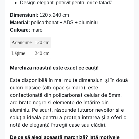
Design elegant, potrivit pentru orice fațadă
Dimensiuni:
120 x 240 cm
Material:
policarbonat + ABS + aluminiu
Culoare:
maro
Adăncime
120 cm
Lățime
240 cm
Marchiza noastră este exact ce cauți!
Este disponibilă în mai multe dimensiuni și în două
culori clasice (alb opac și maro), este
confecționată din policarbonat celular de 5mm,
are brate negre și elemente de întărire din
aluminiu. Pe scurt, răspunde tuturor nevoilor și e
soluția ideală pentru a proteja intrarea și a oferi o
notă de eleganță întregii case sau clădiri.
De ce să alegi această marchiză? Iată motivele