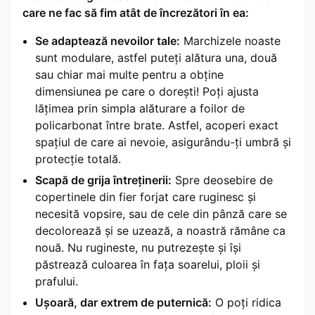
care ne fac să fim atât de încrezători în ea:
Se adaptează nevoilor tale:
Marchizele noaste
sunt modulare, astfel puteți alătura una, două
sau chiar mai multe pentru a obține
dimensiunea pe care o dorești! Poți ajusta
lățimea prin simpla alăturare a foilor de
policarbonat între brate. Astfel, acoperi exact
spațiul de care ai nevoie, asigurându-ți umbră și
protecție totală.
Scapă de grija întreținerii:
Spre deosebire de
copertinele din fier forjat care ruginesc și
necesită vopsire, sau de cele din pânză care se
decolorează și se uzează, a noastră rămâne ca
nouă. Nu rugineste, nu putrezește și își
păstrează culoarea în fața soarelui, ploii și
prafului.
Ușoară, dar extrem de puternică:
O poți ridica