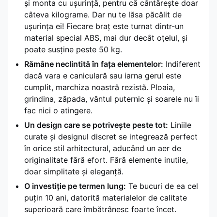
și monta cu ușurință, pentru că cântărește doar
câteva kilograme. Dar nu te lăsa păcălit de
ușurința ei! Fiecare braț este turnat dintr-un
material special ABS, mai dur decât oțelul, și
poate susține peste 50 kg.
Rămâne neclintită în fața elementelor:
Indiferent
dacă vara e caniculară sau iarna gerul este
cumplit, marchiza noastră rezistă. Ploaia,
grindina, zăpada, vântul puternic și soarele nu îi
fac nici o atingere.
Un design care se potrivește peste tot:
Liniile
curate și designul discret se integrează perfect
în orice stil arhitectural, aducând un aer de
originalitate fără efort. Fără elemente inutile,
doar simplitate și eleganță.
O investiție pe termen lung:
Te bucuri de ea cel
puțin 10 ani, datorită materialelor de calitate
superioară care îmbătrânesc foarte încet.