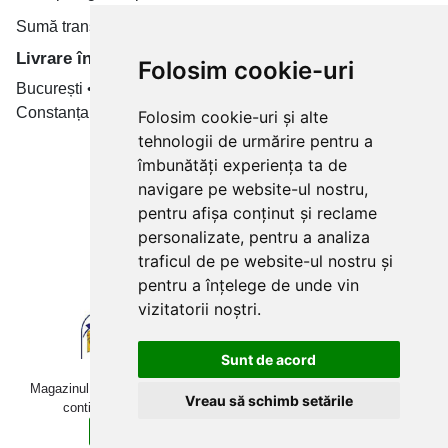
Sumă transport de la 19.99 RON
Livrare în toate țară
Folosim cookie-uri
București • Cluj-Napoca • Brașov • Timișoara • Iași •
Constanța • Craiova
Folosim cookie-uri și alte
tehnologii de urmărire pentru a
Plăți cu card bancar prin
îmbunătăți experiența ta de
navigare pe website-ul nostru,
pentru afișa conținut și reclame
personalizate, pentru a analiza
traficul de pe website-ul nostru și
pentru a înțelege de unde vin
vizitatorii noștri.
Sunt de acord
Magazinul online betoniera-roaba.ro folosește cookies. Navigând în
Vreau să schimb setările
continuare, îți exprimi acordul pentru folosirea acestora.
Sunt de acord
Află mai multe detalii aici.