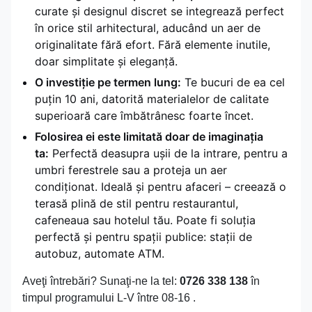
curate și designul discret se integrează perfect
în orice stil arhitectural, aducând un aer de
originalitate fără efort. Fără elemente inutile,
doar simplitate și eleganță.
O investiție pe termen lung:
Te bucuri de ea cel
puțin 10 ani, datorită materialelor de calitate
superioară care îmbătrânesc foarte încet.
Folosirea ei este limitată doar de imaginația
ta:
Perfectă deasupra ușii de la intrare, pentru a
umbri ferestrele sau a proteja un aer
condiționat. Ideală și pentru afaceri – creează o
terasă plină de stil pentru restaurantul,
cafeneaua sau hotelul tău. Poate fi soluția
perfectă și pentru spații publice: stații de
autobuz, automate ATM.
Aveţi întrebări? Sunaţi-ne la tel:
0726 338 138
în
timpul programului L-V între 08-16 .