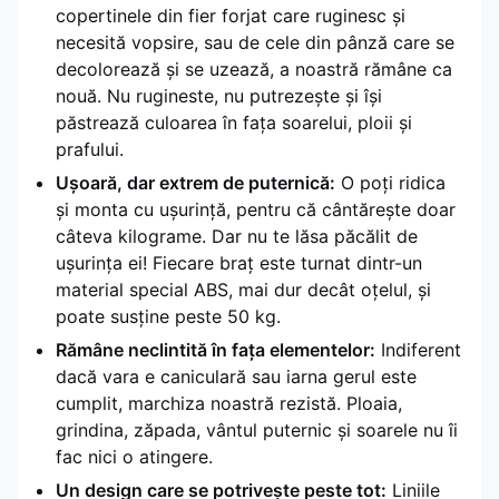
copertinele din fier forjat care ruginesc și
necesită vopsire, sau de cele din pânză care se
decolorează și se uzează, a noastră rămâne ca
nouă. Nu rugineste, nu putrezește și își
păstrează culoarea în fața soarelui, ploii și
prafului.
Ușoară, dar extrem de puternică:
O poți ridica
și monta cu ușurință, pentru că cântărește doar
câteva kilograme. Dar nu te lăsa păcălit de
ușurința ei! Fiecare braț este turnat dintr-un
material special ABS, mai dur decât oțelul, și
poate susține peste 50 kg.
Rămâne neclintită în fața elementelor:
Indiferent
dacă vara e caniculară sau iarna gerul este
cumplit, marchiza noastră rezistă. Ploaia,
grindina, zăpada, vântul puternic și soarele nu îi
fac nici o atingere.
Un design care se potrivește peste tot:
Liniile