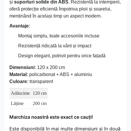
și
suporturi solide din ABS
. Rezistentă la intemperii,
oferă protecție eficientă împotriva ploii și soarelui,
menținând în același timp un aspect modern.
Avantaje:
Montaj simplu, toate accesoriile incluse
·
Rezistență ridicată la vânt și impact
·
Design elegant, potrivit pentru orice fațadă
·
Dimensiuni:
120 x 200 cm
Material:
policarbonat + ABS + aluminiu
Culoare:
transparent
Adăncime
120 cm
Lățime
200 cm
Marchiza noastră este exact ce cauți!
Este disponibilă în mai multe dimensiuni și în două