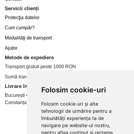
Servicii clienți
Protecţia datelor
Cum cumpăr?
Modalităţi de transport
Ajutor
Metode de expediere
Transport gratuit peste 1000 RON
Sumă transport de la 19.99 RON
Livrare în toate țară
Folosim cookie-uri
București • Cluj-Napoca • Brașov • Timișoara • Iași •
Constanța • Craiova
Folosim cookie-uri și alte
tehnologii de urmărire pentru a
Plăți cu card bancar prin
îmbunătăți experiența ta de
navigare pe website-ul nostru,
pentru afișa conținut și reclame