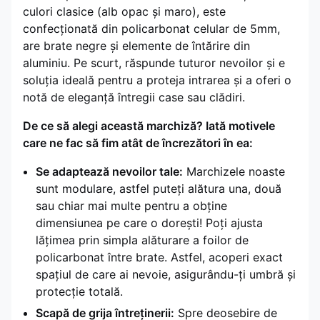
culori clasice (alb opac și maro), este
confecționată din policarbonat celular de 5mm,
are brate negre și elemente de întărire din
aluminiu. Pe scurt, răspunde tuturor nevoilor și e
soluția ideală pentru a proteja intrarea și a oferi o
notă de eleganță întregii case sau clădiri.
De ce să alegi această marchiză? Iată motivele
care ne fac să fim atât de încrezători în ea:
Se adaptează nevoilor tale:
Marchizele noaste
sunt modulare, astfel puteți alătura una, două
sau chiar mai multe pentru a obține
dimensiunea pe care o dorești! Poți ajusta
lățimea prin simpla alăturare a foilor de
policarbonat între brate. Astfel, acoperi exact
spațiul de care ai nevoie, asigurându-ți umbră și
protecție totală.
Scapă de grija întreținerii:
Spre deosebire de