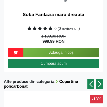
Sobă Fantazia maro dreaptă
0
(0 review-uri)
1 100.00 RON
999.99 RON
Adaugă în coș
Cumpără acum
Alte produse din categoria
Copertine
policarbonat
-13%