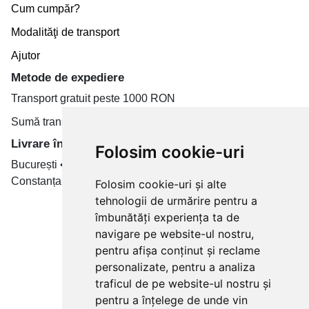
Cum cumpăr?
Modalităţi de transport
Ajutor
Metode de expediere
Transport gratuit peste 1000 RON
Sumă transport de la 19.99 RON
Livrare în toate țară
Folosim cookie-uri
București • Cluj-Napoca • Brașov • Timișoara • Iași •
Constanța • Craiova
Folosim cookie-uri și alte
tehnologii de urmărire pentru a
Plăți cu card bancar prin
îmbunătăți experiența ta de
navigare pe website-ul nostru,
pentru afișa conținut și reclame
personalizate, pentru a analiza
traficul de pe website-ul nostru și
pentru a înțelege de unde vin