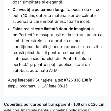
doar simplitate și eleganță.
O investiție pe termen lung:
Te bucuri de ea cel
puțin 10 ani, datorită materialelor de calitate
superioară care îmbătrânesc foarte încet.
Folosirea ei este limitată doar de imaginația
ta:
Perfectă deasupra ușii de la intrare, pentru a
umbri ferestrele sau a proteja un aer
condiționat. Ideală și pentru afaceri – creează o
terasă plină de stil pentru restaurantul,
cafeneaua sau hotelul tău. Poate fi soluția
perfectă și pentru spații publice: stații de
autobuz, automate ATM.
Aveţi întrebări? Sunaţi-ne la tel:
0726 338 138
în
timpul programului L-V între 08-16 .
Copertina policarbonat transparent - 100 cm x 120 cm
este nou. Imaginile pentru Copertina policarbonat