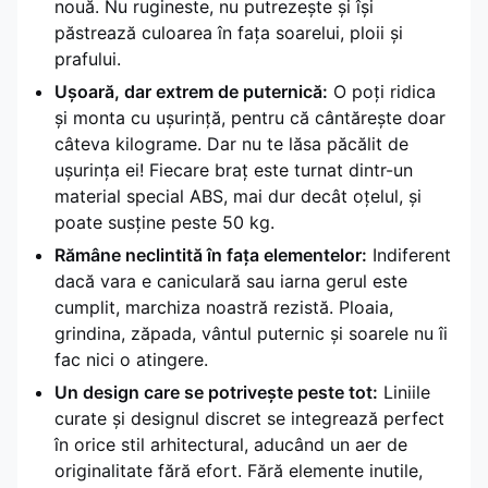
nouă. Nu rugineste, nu putrezește și își
păstrează culoarea în fața soarelui, ploii și
prafului.
Ușoară, dar extrem de puternică:
O poți ridica
și monta cu ușurință, pentru că cântărește doar
câteva kilograme. Dar nu te lăsa păcălit de
ușurința ei! Fiecare braț este turnat dintr-un
material special ABS, mai dur decât oțelul, și
poate susține peste 50 kg.
Rămâne neclintită în fața elementelor:
Indiferent
dacă vara e caniculară sau iarna gerul este
cumplit, marchiza noastră rezistă. Ploaia,
grindina, zăpada, vântul puternic și soarele nu îi
fac nici o atingere.
Un design care se potrivește peste tot:
Liniile
curate și designul discret se integrează perfect
în orice stil arhitectural, aducând un aer de
originalitate fără efort. Fără elemente inutile,