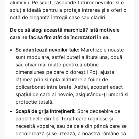
aluminiu. Pe scurt, răspunde tuturor nevoilor și e
soluția ideală pentru a proteja intrarea și a oferi o
notă de eleganță întregii case sau clădiri.
De ce să alegi această marchiză? Iată motivele
care ne fac să fim atât de încrezători în ea:
Se adaptează nevoilor tale:
Marchizele noaste
sunt modulare, astfel puteți alătura una, două
sau chiar mai multe pentru a obține
dimensiunea pe care o dorești! Poți ajusta
lățimea prin simpla alăturare a foilor de
policarbonat între brate. Astfel, acoperi exact
spațiul de care ai nevoie, asigurându-ți umbră și
protecție totală.
Scapă de grija întreținerii:
Spre deosebire de
copertinele din fier forjat care ruginesc și
necesită vopsire, sau de cele din pânză care se
decolorează și se uzează, a noastră rămâne ca