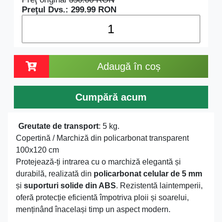
Preţul Dvs.:
299.99
RON
Adaugă în coș
Cumpără acum
Greutate de transport
: 5 kg.
Copertină / Marchiză din policarbonat transparent
100x120 cm
Protejează-ți intrarea cu o marchiză elegantă și
durabilă, realizată din
policarbonat celular de 5 mm
și
suporturi solide din ABS
. Rezistentă laintemperii,
oferă protecție eficientă împotriva ploii și soarelui,
menținând înacelași timp un aspect modern.