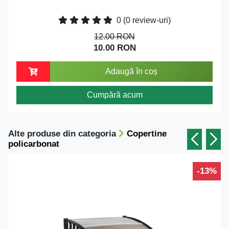
0
(0 review-uri)
12.00 RON
10.00 RON
Adaugă în coș
Cumpără acum
Alte produse din categoria
Copertine
policarbonat
-13%