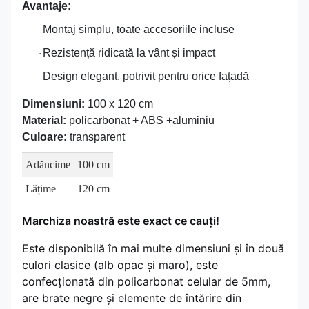
Avantaje:
Montaj simplu, toate accesoriile incluse
·
Rezistență ridicată la vânt și impact
·
Design elegant, potrivit pentru orice fațadă
·
Dimensiuni:
100 x 120 cm
Material:
policarbonat + ABS +aluminiu
Culoare:
transparent
Adăncime
100 cm
Lățime
120 cm
Marchiza noastră este exact ce cauți!
Este disponibilă în mai multe dimensiuni și în două
culori clasice (alb opac și maro), este
confecționată din policarbonat celular de 5mm,
are brate negre și elemente de întărire din