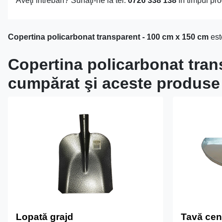
Aveţi întrebări? Sunaţi-ne la tel:
0726 338 138
în timpul pro
Copertina policarbonat transparent - 100 cm x 150 cm
est
Copertina policarbonat trans
cumpărat şi aceste produse
Lopată grajd
Tavă cen