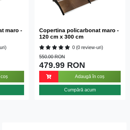
at maro -
Copertina policarbonat maro -
120 cm x 300 cm
uri)
0
(0 review-uri)
550.00 RON
479.99 RON
 coș
Adaugă în coș
Cumpără acum