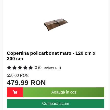
Copertina policarbonat maro - 120 cm x
300 cm
0
(0 review-uri)
550.00 RON
479.99 RON
Adaugă în coș
Cumpără acum