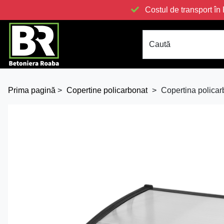
Costul de transport 
Caută
Prima pagină
>
Copertine policarbonat
>
Copertina policar