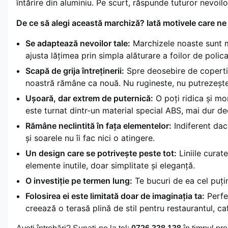
întărire din aluminiu. Pe scurt, răspunde tuturor nevoilor
De ce să alegi această marchiză? Iată motivele care ne f
Se adaptează nevoilor tale:
Marchizele noaste sunt mo
ajusta lățimea prin simpla alăturare a foilor de polic
Scapă de grija întreținerii:
Spre deosebire de copertine
noastră rămâne ca nouă. Nu rugineste, nu putrezește și
Ușoară, dar extrem de puternică:
O poți ridica și mo
este turnat dintr-un material special ABS, mai dur de
Rămâne neclintită în fața elementelor:
Indiferent dac
și soarele nu îi fac nici o atingere.
Un design care se potrivește peste tot:
Liniile curate
elemente inutile, doar simplitate și eleganță.
O investiție pe termen lung:
Te bucuri de ea cel puțin
Folosirea ei este limitată doar de imaginația ta:
Perfec
creează o terasă plină de stil pentru restaurantul, c