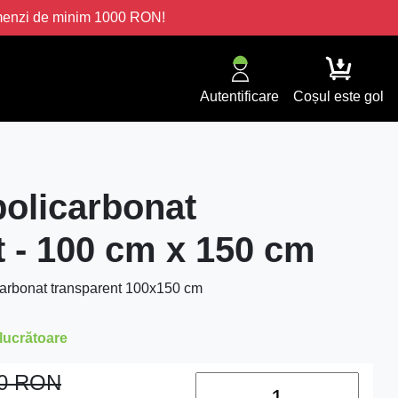
omenzi de minim 1000 RON!
Autentificare
Coșul este gol
policarbonat
t - 100 cm x 150 cm
icarbonat transparent 100x150 cm
 lucrătoare
00
RON