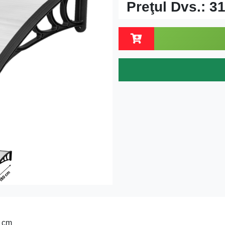
Preţul Dvs.:
31
0 cm