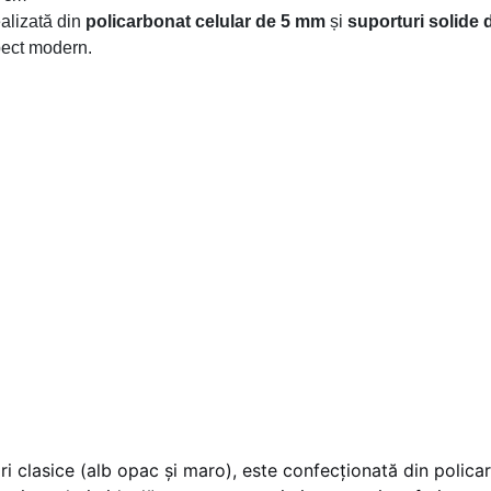
ealizată din
policarbonat celular de 5 mm
și
suporturi solide
spect modern.
ori clasice (alb opac și maro), este confecționată din poli