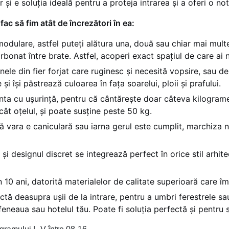
 și e soluția ideală pentru a proteja intrarea și a oferi o no
ac să fim atât de încrezători în ea:
dulare, astfel puteți alătura una, două sau chiar mai mult
arbonat între brate. Astfel, acoperi exact spațiul de care ai 
le din fier forjat care ruginesc și necesită vopsire, sau d
 își păstrează culoarea în fața soarelui, ploii și prafului.
nta cu ușurință, pentru că cântărește doar câteva kilograme.
cât oțelul, și poate susține peste 50 kg.
ă vara e caniculară sau iarna gerul este cumplit, marchiza no
 și designul discret se integrează perfect în orice stil arhit
 10 ani, datorită materialelor de calitate superioară care î
tă deasupra ușii de la intrare, pentru a umbri ferestrele sau
afeneaua sau hotelul tău. Poate fi soluția perfectă și pentru