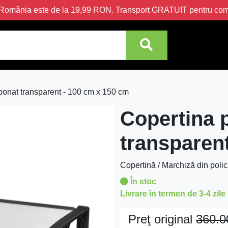
în România este de la 19,99 RON. Transport GRATUIT pentru c
bonat transparent - 100 cm x 150 cm
Copertina 
transparen
Copertină / Marchiză din pol
În stoc
Livrare în termen de 3-4 zile
Preţ original
360.