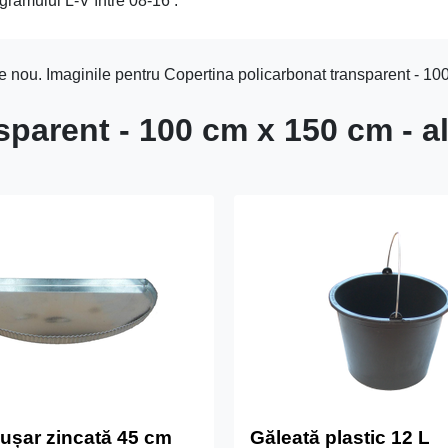
gramului L-V între 08-16 .
e nou. Imaginile pentru Copertina policarbonat transparent - 100
parent - 100 cm x 150 cm - al
ușar zincată 45 cm
Găleată plastic 12 L