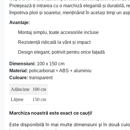
Protejează-ți intrarea cu o marchiză elegantă și durabilă, r
împotriva ploii și soarelui, menținând în același timp un a
Avantaje:
Montaj simplu, toate accesoriile incluse
·
Rezistență ridicată la vânt și impact
·
Design elegant, potrivit pentru orice fațadă
·
Dimensiuni:
100 x 150 cm
Material:
policarbonat + ABS + aluminiu
Culoare:
transparent
Adăncime
100 cm
Lățime
150 cm
Marchiza noastră este exact ce cauți!
Este disponibilă în mai multe dimensiuni și în două cul