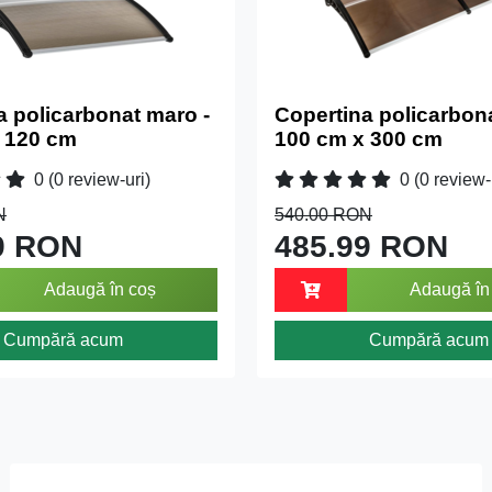
a policarbonat maro -
Copertina policarbon
 120 cm
100 cm x 300 cm
0
(0 review-uri)
0
(0 review-
N
540.00 RON
9 RON
485.99 RON
Adaugă în coș
Adaugă în
Cumpără acum
Cumpără acum