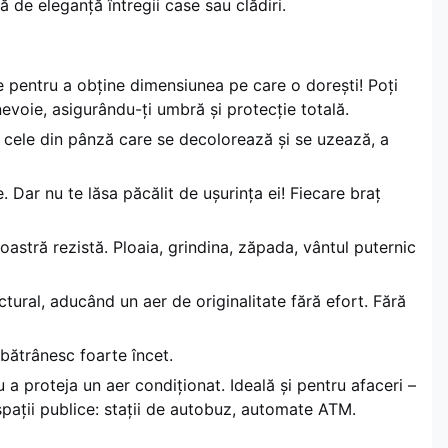
tă de eleganță întregii case sau clădiri.
e pentru a obține dimensiunea pe care o dorești! Poți
nevoie, asigurându-ți umbră și protecție totală.
e cele din pânză care se decolorează și se uzează, a
 Dar nu te lăsa păcălit de ușurința ei! Fiecare braț
astră rezistă. Ploaia, grindina, zăpada, vântul puternic
ectural, aducând un aer de originalitate fără efort. Fără
mbătrânesc foarte încet.
 a proteja un aer condiționat. Ideală și pentru afaceri –
 spații publice: stații de autobuz, automate ATM.