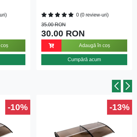
uri)
0
(0 review-uri)
35.00 RON
30.00 RON
 coș
Adaugă în coș
Cumpără acum
-10%
-13%